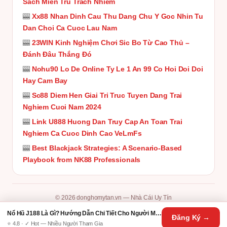
Sach Mien Tru Trach Nhiem
🎰
Xx88 Nhan Dinh Cau Thu Dang Chu Y Goc Nhin Tu
Dan Choi Ca Cuoc Lau Nam
🎰
23WIN Kinh Nghiệm Chơi Sic Bo Từ Cao Thủ –
Đánh Đâu Thắng Đó
🎰
Nohu90 Lo De Online Ty Le 1 An 99 Co Hoi Doi Doi
Hay Cam Bay
🎰
Sc88 Diem Hen Giai Tri Truc Tuyen Dang Trai
Nghiem Cuoi Nam 2024
🎰
Link U888 Huong Dan Truy Cap An Toan Trai
Nghiem Ca Cuoc Dinh Cao VeLmFs
🎰
Best Blackjack Strategies: A Scenario-Based
Playbook from NK88 Professionals
© 2026 donghomytan.vn — Nhà Cái Uy Tín
Contact
·
Chính Sách Giao Dịch
·
Chính Sách Hoàn Trả
·
Chính Sách Bảo
Nổ Hũ J188 Là Gì? Hướng Dẫn Chi Tiết Cho Người Mới Bắt Đầu
Đăng Ký →
Mật
·
Điều Khoản Dịch Vụ
·
Tra Cứu Vé
·
Tất Cả Game
·
Sitemap
⭐ 4.8 · ✓ Hot — Nhiều Người Tham Gia