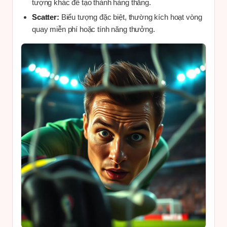
tượng khác để tạo thành hàng thắng.
Scatter:
Biểu tượng đặc biệt, thường kích hoạt vòng
quay miễn phí hoặc tính năng thưởng.