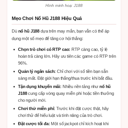
Hình minh hoạ: J188
Mẹo Chơi
Nổ Hũ J188
Hiệu Quả
Dù
nổ hũ J188
dựa trên may mắn, bạn vẫn có thể áp
dụng một số mẹo để tăng cơ hội thắng:
Chọn trò chơi có RTP cao:
RTP càng cao, tỷ lệ
hoàn trả càng lớn. Hãy ưu tiên các game có RTP trên
96%.
Quản lý ngân sách:
Chỉ chơi với số tiền bạn sẵn
sàng mất. Đặt giới hạn thắng/thua trước khi bắt đầu.
Tận dụng khuyến mãi:
Nhiều nền tảng như
nổ hũ
J188
cung cấp vòng quay miễn phí hoặc tiền thưởng
cho người mới.
Chơi thử miễn phí:
Trước khi đặt cược thật, hãy
chơi thử để hiểu luật và tính năng của trò chơi.
Đặt cược tối đa:
Một số jackpot chỉ kích hoạt khi