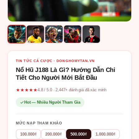
TIN TỨC CÁ CƯỢC · DONGHOMYTAN.VN
Nổ Hũ J188 Là Gì? Hướng Dẫn Chi
Tiết Cho Người Mới Bắt Đầu
★★★★★
4.8 / 5.0 · 2,447+ đánh giá đã xác minh
Hot — Nhiều Người Tham Gia
MỨC NẠP THAM KHẢO
100.000₫
200.000₫
500.000₫
1.000.000₫