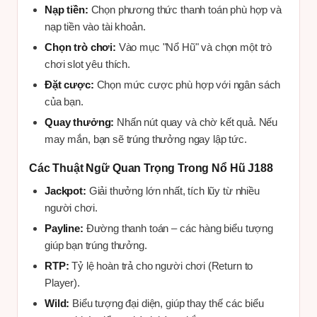
Nạp tiền:
Chọn phương thức thanh toán phù hợp và
nạp tiền vào tài khoản.
Chọn trò chơi:
Vào mục "Nổ Hũ" và chọn một trò
chơi slot yêu thích.
Đặt cược:
Chọn mức cược phù hợp với ngân sách
của bạn.
Quay thưởng:
Nhấn nút quay và chờ kết quả. Nếu
may mắn, bạn sẽ trúng thưởng ngay lập tức.
Các Thuật Ngữ Quan Trọng Trong
Nổ Hũ J188
Jackpot:
Giải thưởng lớn nhất, tích lũy từ nhiều
người chơi.
Payline:
Đường thanh toán – các hàng biểu tượng
giúp bạn trúng thưởng.
RTP:
Tỷ lệ hoàn trả cho người chơi (Return to
Player).
Wild:
Biểu tượng đại diện, giúp thay thế các biểu