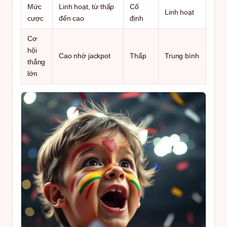
Mức
Linh hoạt, từ thấp
Cố
Linh hoạt
cược
đến cao
định
Cơ
hội
Cao nhờ jackpot
Thấp
Trung bình
thắng
lớn