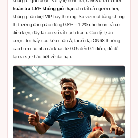
không bị gián đoạn. Về tỷ lệ hoàn trả, ON68 đưa ra mức
hoàn trả 1.5% không giới hạn
cho tất cả người chơi,
không phân biệt VIP hay thường. So với mặt bằng chung
thị trường đang dao động 0.8% – 1.2% cho hoàn trả có
điều kiện, đây là con số rất cạnh tranh. Còn tỷ lệ ăn
cược, tôi thấy các kèo châu Á, tài xỉu tại ON68 thường
cao hơn các nhà cái khác từ 0.05 đến 0.1 điểm, đủ để
tạo ra sự khác biệt về dài hạn.