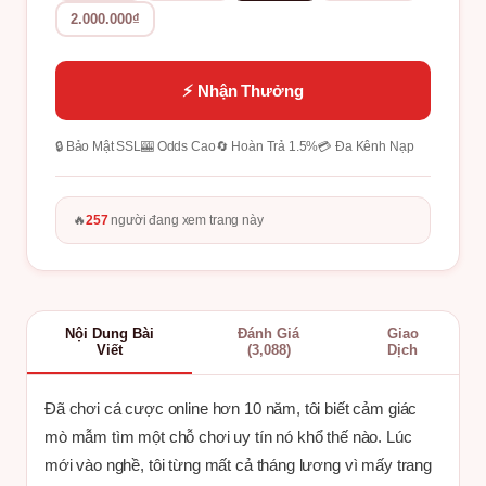
2.000.000₫
⚡ Nhận Thưởng
🔒 Bảo Mật SSL
🎰 Odds Cao
🔄 Hoàn Trả 1.5%
💳 Đa Kênh Nạp
🔥
257
người đang xem trang này
Nội Dung Bài
Đánh Giá
Giao
Viết
(3,088)
Dịch
Đã chơi cá cược online hơn 10 năm, tôi biết cảm giác
mò mẫm tìm một chỗ chơi uy tín nó khổ thế nào. Lúc
mới vào nghề, tôi từng mất cả tháng lương vì mấy trang