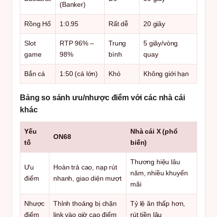
(Banker)
Rồng Hổ
1:0.95
Rất dễ
20 giây
Slot
RTP 96% –
Trung
5 giây/vòng
game
98%
bình
quay
Bắn cá
1:50 (cá lớn)
Khó
Không giới hạn
Bảng so sánh ưu/nhược điểm với các nhà cái
khác
Yếu
Nhà cái X (phổ
ON68
tố
biến)
Thương hiệu lâu
Ưu
Hoàn trả cao, nạp rút
năm, nhiều khuyến
điểm
nhanh, giao diện mượt
mãi
Nhược
Thỉnh thoảng bị chặn
Tỷ lệ ăn thấp hơn,
điểm
link vào giờ cao điểm
rút tiền lâu