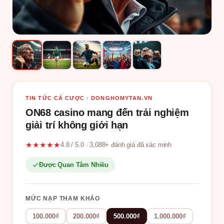
TIN TỨC CÁ CƯỢC · DONGHOMYTAN.VN
ON68 casino mang đến trải nghiệm
giải trí không giới hạn
★★★★★
4.8 / 5.0 · 3,088+ đánh giá đã xác minh
Được Quan Tâm Nhiều
MỨC NẠP THAM KHẢO
100.000₫
200.000₫
500.000₫
1.000.000₫