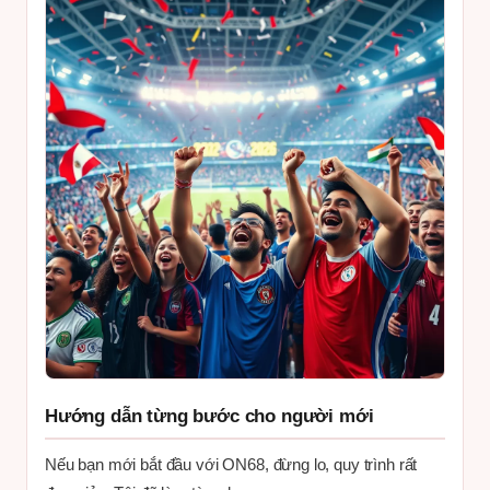
Hướng dẫn từng bước cho người mới
Nếu bạn mới bắt đầu với ON68, đừng lo, quy trình rất