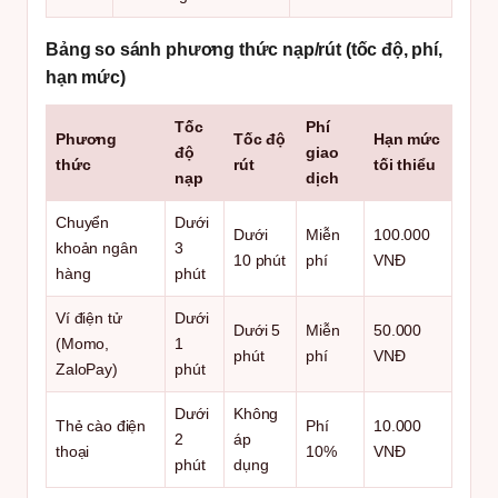
Bảng so sánh phương thức nạp/rút (tốc độ, phí,
hạn mức)
Tốc
Phí
Phương
Tốc độ
Hạn mức
độ
giao
thức
rút
tối thiểu
nạp
dịch
Chuyển
Dưới
Dưới
Miễn
100.000
khoản ngân
3
10 phút
phí
VNĐ
hàng
phút
Ví điện tử
Dưới
Dưới 5
Miễn
50.000
(Momo,
1
phút
phí
VNĐ
ZaloPay)
phút
Dưới
Không
Thẻ cào điện
Phí
10.000
2
áp
thoại
10%
VNĐ
phút
dụng