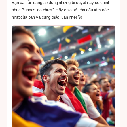
Bạn đã sẵn sàng áp dụng những bí quyết này để chinh
phục Bundesliga chưa? Hãy chia sẻ trận đấu tâm đắc
nhất của bạn và cùng thảo luận nhé! 🚀