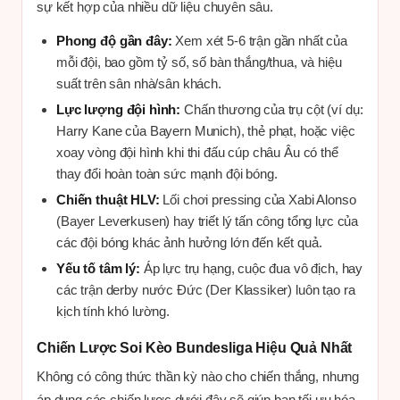
sự kết hợp của nhiều dữ liệu chuyên sâu.
Phong độ gần đây:
Xem xét 5-6 trận gần nhất của
mỗi đội, bao gồm tỷ số, số bàn thắng/thua, và hiệu
suất trên sân nhà/sân khách.
Lực lượng đội hình:
Chấn thương của trụ cột (ví dụ:
Harry Kane của Bayern Munich), thẻ phạt, hoặc việc
xoay vòng đội hình khi thi đấu cúp châu Âu có thể
thay đổi hoàn toàn sức mạnh đội bóng.
Chiến thuật HLV:
Lối chơi pressing của Xabi Alonso
(Bayer Leverkusen) hay triết lý tấn công tổng lực của
các đội bóng khác ảnh hưởng lớn đến kết quả.
Yếu tố tâm lý:
Áp lực trụ hạng, cuộc đua vô địch, hay
các trận derby nước Đức (Der Klassiker) luôn tạo ra
kịch tính khó lường.
Chiến Lược Soi Kèo Bundesliga Hiệu Quả Nhất
Không có công thức thần kỳ nào cho chiến thắng, nhưng
áp dụng các chiến lược dưới đây sẽ giúp bạn tối ưu hóa