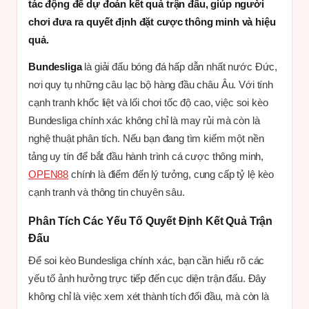
tác động để dự đoán kết quả trận đấu, giúp người
chơi đưa ra quyết định đặt cược thông minh và hiệu
quả.
Bundesliga
là giải đấu bóng đá hấp dẫn nhất nước Đức,
nơi quy tụ những câu lạc bộ hàng đầu châu Âu. Với tính
cạnh tranh khốc liệt và lối chơi tốc độ cao, việc soi kèo
Bundesliga chính xác không chỉ là may rủi mà còn là
nghệ thuật phân tích. Nếu bạn đang tìm kiếm một nền
tảng uy tín để bắt đầu hành trình cá cược thông minh,
OPEN88
chính là điểm đến lý tưởng, cung cấp tỷ lệ kèo
cạnh tranh và thông tin chuyên sâu.
Phân Tích Các Yếu Tố Quyết Định Kết Quả Trận
Đấu
Để soi kèo Bundesliga chính xác, bạn cần hiểu rõ các
yếu tố ảnh hưởng trực tiếp đến cục diện trận đấu. Đây
không chỉ là việc xem xét thành tích đối đầu, mà còn là