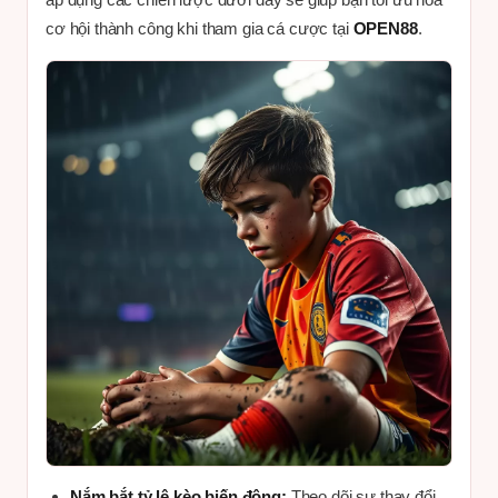
cơ hội thành công khi tham gia cá cược tại
OPEN88
.
Nắm bắt tỷ lệ kèo biến động:
Theo dõi sự thay đổi