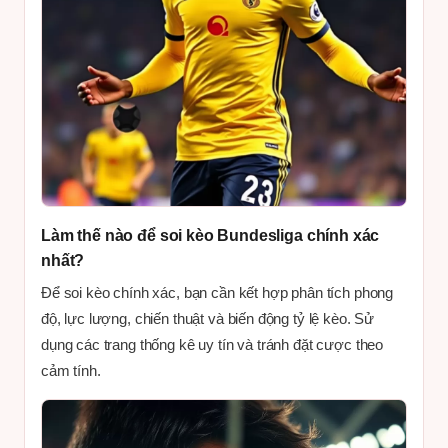
Làm thế nào để soi kèo Bundesliga chính xác
nhất?
Để soi kèo chính xác, bạn cần kết hợp phân tích phong
độ, lực lượng, chiến thuật và biến động tỷ lệ kèo. Sử
dụng các trang thống kê uy tín và tránh đặt cược theo
cảm tính.