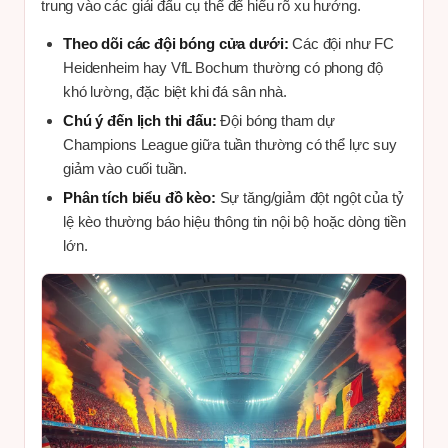
trung vào các giải đấu cụ thể để hiểu rõ xu hướng.
Theo dõi các đội bóng cửa dưới:
Các đội như FC
Heidenheim hay VfL Bochum thường có phong độ
khó lường, đặc biệt khi đá sân nhà.
Chú ý đến lịch thi đấu:
Đội bóng tham dự
Champions League giữa tuần thường có thể lực suy
giảm vào cuối tuần.
Phân tích biểu đồ kèo:
Sự tăng/giảm đột ngột của tỷ
lệ kèo thường báo hiệu thông tin nội bộ hoặc dòng tiền
lớn.