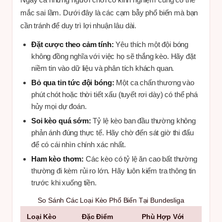
mắc sai lầm. Dưới đây là các cạm bẫy phổ biến mà bạn
cần tránh để duy trì lợi nhuận lâu dài.
Đặt cược theo cảm tính:
Yêu thích một đội bóng
không đồng nghĩa với việc họ sẽ thắng kèo. Hãy đặt
niềm tin vào dữ liệu và phân tích khách quan.
Bỏ qua tin tức đội bóng:
Một ca chấn thương vào
phút chót hoặc thời tiết xấu (tuyết rơi dày) có thể phá
hủy mọi dự đoán.
Soi kèo quá sớm:
Tỷ lệ kèo ban đầu thường không
phản ánh đúng thực tế. Hãy chờ đến sát giờ thi đấu
để có cái nhìn chính xác nhất.
Ham kèo thơm:
Các kèo có tỷ lệ ăn cao bất thường
thường đi kèm rủi ro lớn. Hãy luôn kiểm tra thông tin
trước khi xuống tiền.
So Sánh Các Loại Kèo Phổ Biến Tại Bundesliga
Loại Kèo
Đặc Điểm
Phù Hợp Với