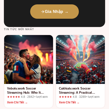
Gia Nhập →
TIN TỨC MỚI NHẤT
Vebotv.work Soccer
Cakhiatv.work Soccer
Streaming Hub: Who It
Streaming: A Practical
Works For and Who Should
Review of Who It Fits and
★★★★★
4.8 · 2842+ lượt xem
★★★★★
4.8 · 3289+ lượt xem
Look Elsewhere
Who Should Skip It
Xem Chi Tiết →
Xem Chi Tiết →