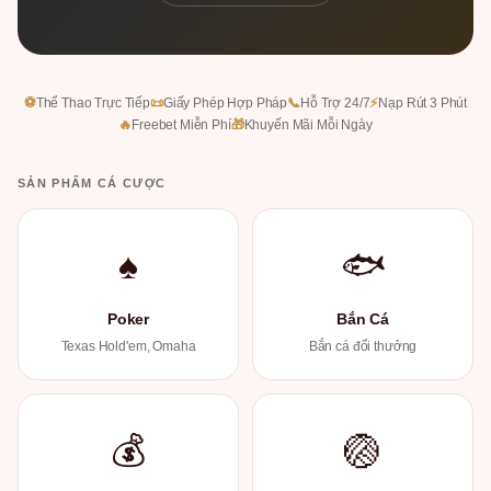
⚽
Thể Thao Trực Tiếp
📜
Giấy Phép Hợp Pháp
📞
Hỗ Trợ 24/7
⚡
Nạp Rút 3 Phút
🔥
Freebet Miễn Phí
🎁
Khuyến Mãi Mỗi Ngày
SẢN PHẨM CÁ CƯỢC
♠
🐟
Poker
Bắn Cá
Texas Hold'em, Omaha
Bắn cá đổi thưởng
💰
🏐