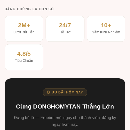
BẰNG CHỨNG LÀ CON SỐ
2M+
24/7
10+
Lượt Rút Tiền
Hỗ Trợ
Năm Kinh Nghiệm
4.8/5
Tiêu Chuẩn
💥 ƯU ĐÃI HÔM NAY
Cùng DONGHOMYTAN Thắng Lớn
Đừng bỏ lỡ — Freebet mỗi ngày cho thành viên, đăng ký
ngay hôm nay.