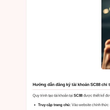
Hướng dẫn đăng ký tài khoản SC88 chi t
Quy trình tạo tài khoản tại
SC88
được thiết kế đơn
Truy cập trang chủ:
Vào website chính thức c