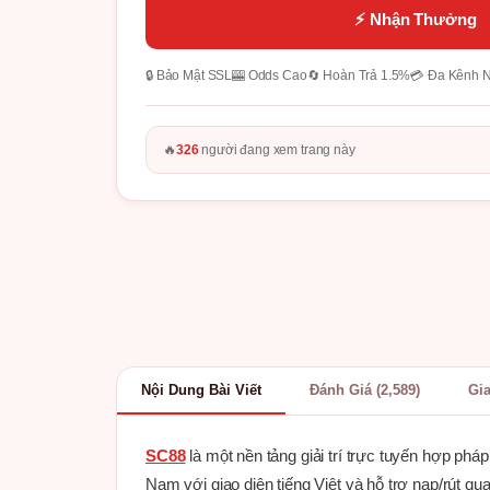
⚡ Nhận Thưởng
🔒 Bảo Mật SSL
🎰 Odds Cao
🔄 Hoàn Trả 1.5%
💳 Đa Kênh 
🔥
326
người đang xem trang này
Nội Dung Bài Viết
Đánh Giá (2,589)
Gi
SC88
là một nền tảng giải trí trực tuyến hợp phá
Nam với giao diện tiếng Việt và hỗ trợ nạp/rút q