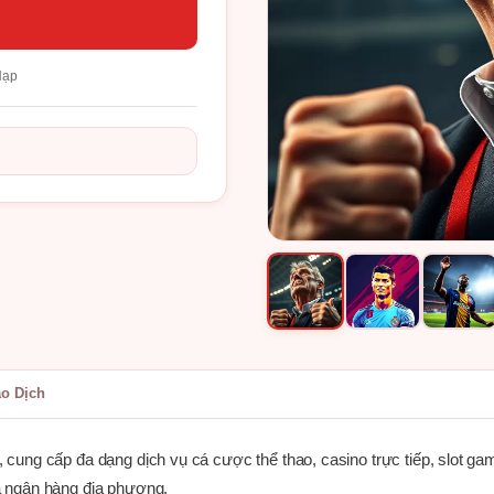
Nạp
ao Dịch
p, cung cấp đa dạng dịch vụ cá cược thể thao, casino trực tiếp, slot g
ua ngân hàng địa phương.