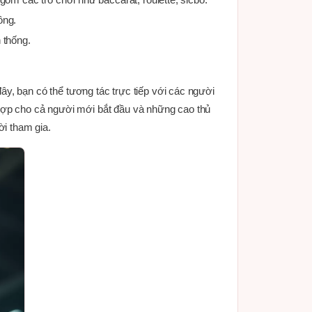
ồng.
 thống.
ây, bạn có thể tương tác trực tiếp với các người
hợp cho cả người mới bắt đầu và những cao thủ
ời tham gia.