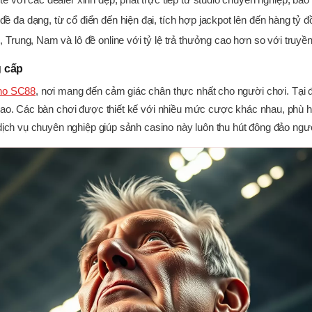
ề đa dạng, từ cổ điển đến hiện đại, tích hợp jackpot lên đến hàng tỷ đ
 Trung, Nam và lô đề online với tỷ lệ trả thưởng cao hơn so với truyền
g cấp
no SC88
, nơi mang đến cảm giác chân thực nhất cho người chơi. Tại đ
 cao. Các bàn chơi được thiết kế với nhiều mức cược khác nhau, phù 
dịch vụ chuyên nghiệp giúp sảnh casino này luôn thu hút đông đảo ngư