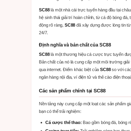
SC88
là một nhà cái trực tuyến hàng đầu tại ch
hệ sinh thái giải trí hoàn chỉnh, từ cá độ bóng đ
động rõ ràng,
SC88
đã xây dựng được lòng tin từ
24/7.
Định nghĩa và bản chất của SC88
SC88
là một thương hiệu cá cược trực tuyến đượ
Bản chất của nó là cung cấp một môi trường giải 
qua internet. Điểm khác biệt của
SC88
so với các
ngân hàng nội địa, ví điện tử và thẻ cào điện thoại
Các sản phẩm chính tại SC88
Nền tảng này cung cấp một loạt các sản phẩm gi
bạn có thể trải nghiệm:
Cá cược thể thao:
Bao gồm bóng đá, bóng rổ,
Casino trực tiếp:
Trải nghiệm sòng bạc thực t