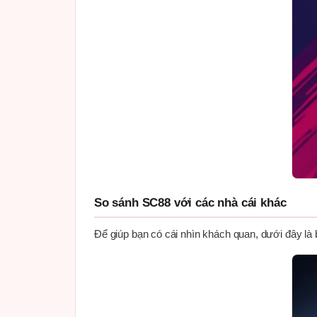
So sánh SC88 với các nhà cái khác
Để giúp bạn có cái nhìn khách quan, dưới đây là