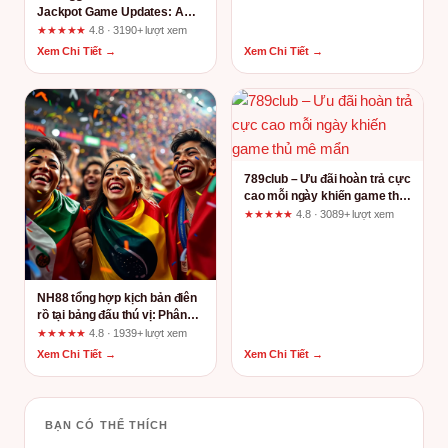
Jackpot Game Updates: A
Long-Time User’s
★★★★★
4.8 · 3190+ lượt xem
Walkthrough
Xem Chi Tiết →
Xem Chi Tiết →
789club – Ưu đãi hoàn trả cực
cao mỗi ngày khiến game thủ
mê mẩn
★★★★★
4.8 · 3089+ lượt xem
NH88 tổng hợp kịch bản điên
rồ tại bảng đấu thú vị: Phân
tích từ người trong cuộc
★★★★★
4.8 · 1939+ lượt xem
Xem Chi Tiết →
Xem Chi Tiết →
BẠN CÓ THỂ THÍCH