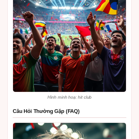
Hình minh hoạ: hit club
Câu Hỏi Thường Gặp (FAQ)