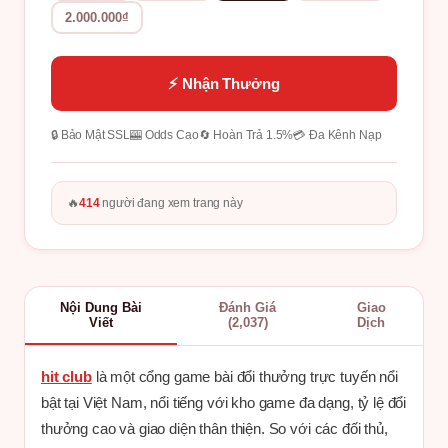
2.000.000₫
⚡ Nhận Thưởng
🔒 Bảo Mật SSL
🎰 Odds Cao
🔄 Hoàn Trả 1.5%
💳 Đa Kênh Nạp
🔥
414
người đang xem trang này
Nội Dung Bài
Đánh Giá
Giao
Viết
(2,037)
Dịch
hit club
là một cổng game bài đổi thưởng trực tuyến nổi
bật tại Việt Nam, nổi tiếng với kho game đa dạng, tỷ lệ đổi
thưởng cao và giao diện thân thiện. So với các đối thủ,