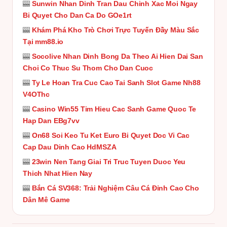
🎰
Sunwin Nhan Dinh Tran Dau Chinh Xac Moi Ngay
Bi Quyet Cho Dan Ca Do GOe1rt
🎰
Khám Phá Kho Trò Chơi Trực Tuyến Đầy Màu Sắc
Tại mm88.io
🎰
Socolive Nhan Dinh Bong Da Theo Ai Hien Dai San
Choi Co Thuc Su Thom Cho Dan Cuoc
🎰
Ty Le Hoan Tra Cuc Cao Tai Sanh Slot Game Nh88
V4OThc
🎰
Casino Win55 Tim Hieu Cac Sanh Game Quoc Te
Hap Dan EBg7vv
🎰
On68 Soi Keo Tu Ket Euro Bi Quyet Doc Vi Cac
Cap Dau Dinh Cao HdMSZA
🎰
23win Nen Tang Giai Tri Truc Tuyen Duoc Yeu
Thich Nhat Hien Nay
🎰
Bắn Cá SV368: Trải Nghiệm Câu Cá Đỉnh Cao Cho
Dân Mê Game