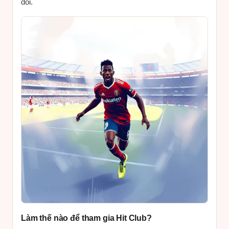
đối.
Làm thế nào để tham gia Hit Club?