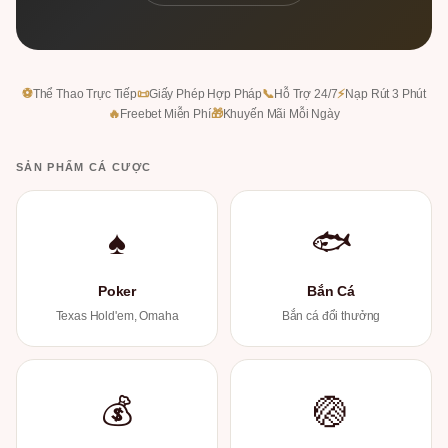
⚽
Thể Thao Trực Tiếp
📜
Giấy Phép Hợp Pháp
📞
Hỗ Trợ 24/7
⚡
Nạp Rút 3 Phút
🔥
Freebet Miễn Phí
🎁
Khuyến Mãi Mỗi Ngày
SẢN PHẨM CÁ CƯỢC
♠
🐟
Poker
Bắn Cá
Texas Hold'em, Omaha
Bắn cá đổi thưởng
💰
🏐