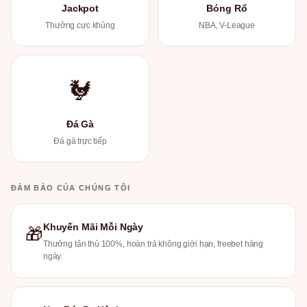
Jackpot
Bóng Rổ
Thưởng cực khủng
NBA, V-League
🐓
Đá Gà
Đá gà trực tiếp
ĐẢM BẢO CỦA CHÚNG TÔI
Khuyến Mãi Mỗi Ngày
🎁
Thưởng tân thủ 100%, hoàn trả không giới hạn, freebet hàng
ngày.