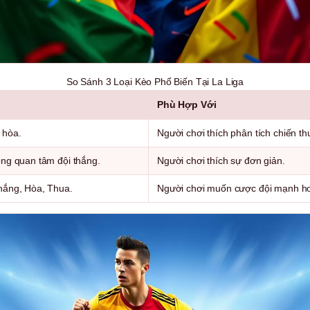
So Sánh 3 Loại Kèo Phổ Biến Tại La Liga
Phù Hợp Với
ả hòa.
Người chơi thích phân tích chiến th
ng quan tâm đội thắng.
Người chơi thích sự đơn giản.
hắng, Hòa, Thua.
Người chơi muốn cược đội mạnh ho