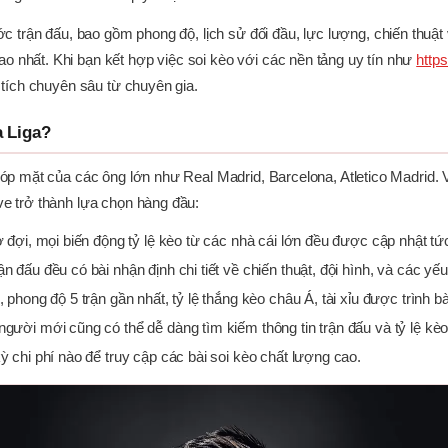
rước trận đấu, bao gồm phong độ, lịch sử đối đầu, lực lượng, chiến thu
o nhất. Khi bạn kết hợp việc soi kèo với các nền tảng uy tín như
https
n tích chuyên sâu từ chuyên gia.
a Liga?
góp mặt của các ông lớn như Real Madrid, Barcelona, Atletico Madrid. V
ve trở thành lựa chọn hàng đầu:
đợi, mọi biến động tỷ lệ kèo từ các nhà cái lớn đều được cập nhật tức
n đấu đều có bài nhận định chi tiết về chiến thuật, đội hình, và các yếu
 phong độ 5 trận gần nhất, tỷ lệ thắng kèo châu Á, tài xỉu được trình b
gười mới cũng có thể dễ dàng tìm kiếm thông tin trận đấu và tỷ lệ kèo
 chi phí nào để truy cập các bài soi kèo chất lượng cao.