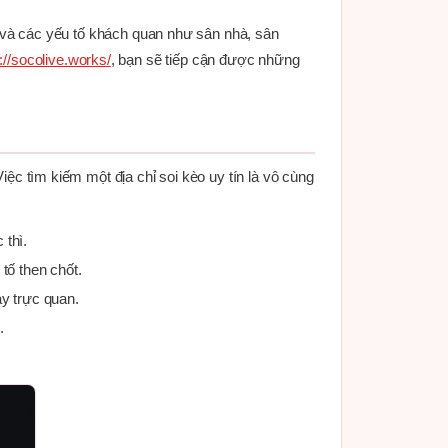
ật và các yếu tố khách quan như sân nhà, sân
://socolive.works/
, bạn sẽ tiếp cận được những
iệc tìm kiếm một địa chỉ soi kèo uy tín là vô cùng
 thì.
 tố then chốt.
ày trực quan.
.