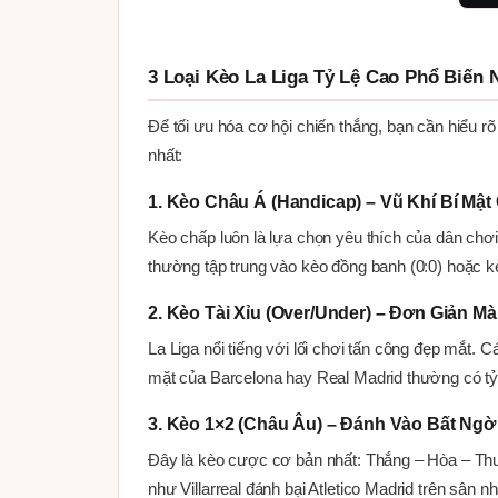
3 Loại Kèo La Liga Tỷ Lệ Cao Phổ Biến N
Để tối ưu hóa cơ hội chiến thắng, bạn cần hiểu rõ
nhất:
1. Kèo Châu Á (Handicap) – Vũ Khí Bí Mậ
Kèo chấp luôn là lựa chọn yêu thích của dân chơi 
thường tập trung vào kèo đồng banh (0:0) hoặc kèo
2. Kèo Tài Xỉu (Over/Under) – Đơn Giản M
La Liga nổi tiếng với lối chơi tấn công đẹp mắt. 
mặt của Barcelona hay Real Madrid thường có tỷ lệ
3. Kèo 1×2 (Châu Âu) – Đánh Vào Bất Ngờ
Đây là kèo cược cơ bản nhất: Thắng – Hòa – Thua.
như Villarreal đánh bại Atletico Madrid trên sân n