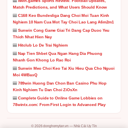
🎰
llwin.games Sports Review: Football Updates,
Match Predictions, and What Users Should Know
🎰
C168 Keo Bundesliga Dang Choi Moi Tuan Kinh
Nghiem 10 Nam Cua Mot Tay Choi Lao Lang A6m2m1
🎰
Sunwin Cong Game Giai Tri Dang Cap Duoc Yeu
Thich Nhat Hien Nay
🎰
Hitclub Lo De Trai Nghiem
🎰
Nap Tien Shbet Qua Ngan Hang Dia Phuong
Nhanh Gon Khong Lo Rac Roi
🎰
Sunwin Meo Choi Keo Tai Xiu Hieu Qua Cho Nguoi
Moi 4WBaxQ
🎰
789win Huong Dan Chon Ban Casino Phu Hop
Kinh Nghiem Tu Dan Choi ZiOsXn
🎰
Complete Guide to Online Game Lobbies on
78wintx.com: From First Login to Advanced Play
© 2026 donghomytan.vn — Nhà Cái Uy Tín