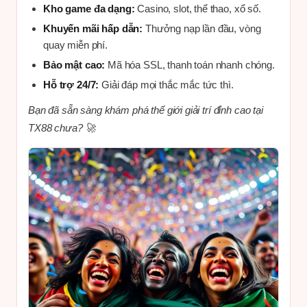
Kho game đa dạng:
Casino, slot, thể thao, xổ số.
Khuyến mãi hấp dẫn:
Thưởng nạp lần đầu, vòng
quay miễn phí.
Bảo mật cao:
Mã hóa SSL, thanh toán nhanh chóng.
Hỗ trợ 24/7:
Giải đáp mọi thắc mắc tức thì.
Bạn đã sẵn sàng khám phá thế giới giải trí đỉnh cao tại
TX88 chưa? 🚀