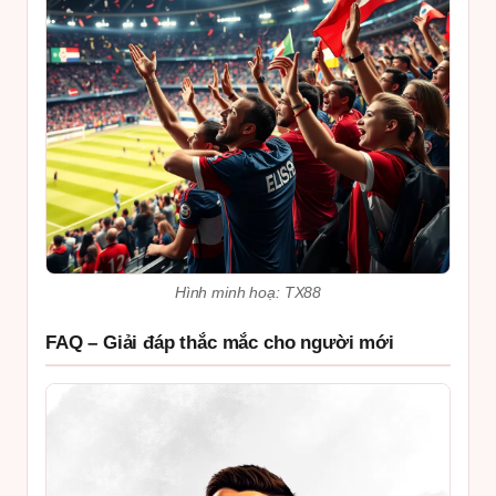
Hình minh hoạ: TX88
FAQ – Giải đáp thắc mắc cho người mới