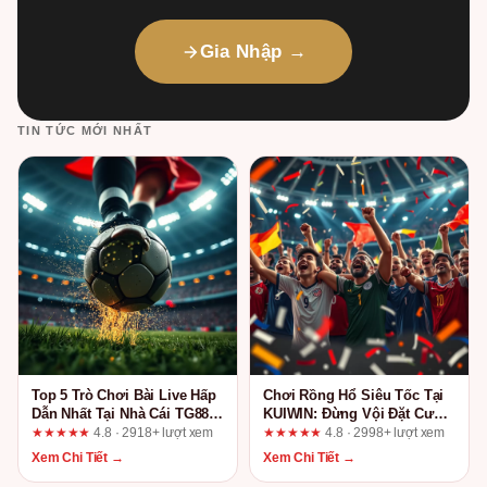
Gia Nhập →
TIN TỨC MỚI NHẤT
Top 5 Trò Chơi Bài Live Hấp
Chơi Rồng Hổ Siêu Tốc Tại
Dẫn Nhất Tại Nhà Cái TG88:
KUIWIN: Đừng Vội Đặt Cược
Góc Nhìn Trải Nghiệm Người
Khi Chưa Kiểm Tra Những
★★★★★
4.8 · 2918+ lượt xem
★★★★★
4.8 · 2998+ lượt xem
Dùng
Điều Này
Xem Chi Tiết →
Xem Chi Tiết →