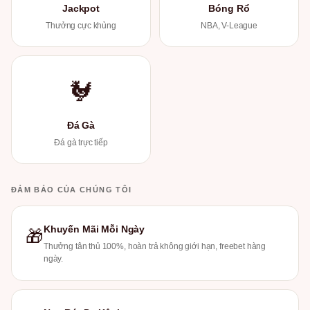
Jackpot
Bóng Rổ
Thưởng cực khủng
NBA, V-League
🐓
Đá Gà
Đá gà trực tiếp
ĐẢM BẢO CỦA CHÚNG TÔI
Khuyến Mãi Mỗi Ngày
🎁
Thưởng tân thủ 100%, hoàn trả không giới hạn, freebet hàng
ngày.