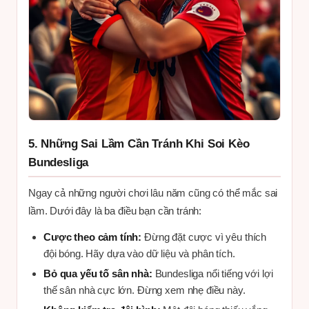
5. Những Sai Lầm Cần Tránh Khi Soi Kèo
Bundesliga
Ngay cả những người chơi lâu năm cũng có thể mắc sai
lầm. Dưới đây là ba điều bạn cần tránh:
Cược theo cảm tính:
Đừng đặt cược vì yêu thích
đội bóng. Hãy dựa vào dữ liệu và phân tích.
Bỏ qua yếu tố sân nhà:
Bundesliga nổi tiếng với lợi
thế sân nhà cực lớn. Đừng xem nhẹ điều này.