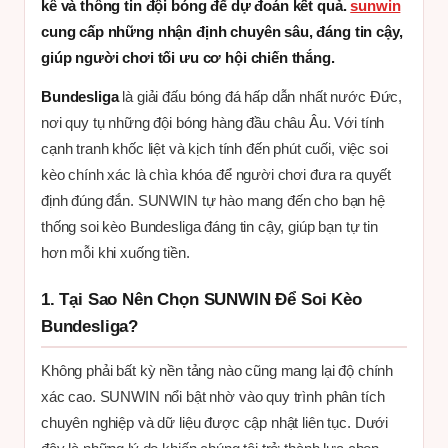
kê và thông tin đội bóng để dự đoán kết quả.
sunwin
cung cấp những nhận định chuyên sâu, đáng tin cậy,
giúp người chơi tối ưu cơ hội chiến thắng.
Bundesliga
là giải đấu bóng đá hấp dẫn nhất nước Đức,
nơi quy tụ những đội bóng hàng đầu châu Âu. Với tính
cạnh tranh khốc liệt và kịch tính đến phút cuối, việc soi
kèo chính xác là chìa khóa để người chơi đưa ra quyết
định đúng đắn. SUNWIN tự hào mang đến cho bạn hệ
thống soi kèo Bundesliga đáng tin cậy, giúp bạn tự tin
hơn mỗi khi xuống tiền.
1. Tại Sao Nên Chọn SUNWIN Để Soi Kèo
Bundesliga?
Không phải bất kỳ nền tảng nào cũng mang lại độ chính
xác cao. SUNWIN nổi bật nhờ vào quy trình phân tích
chuyên nghiệp và dữ liệu được cập nhật liên tục. Dưới