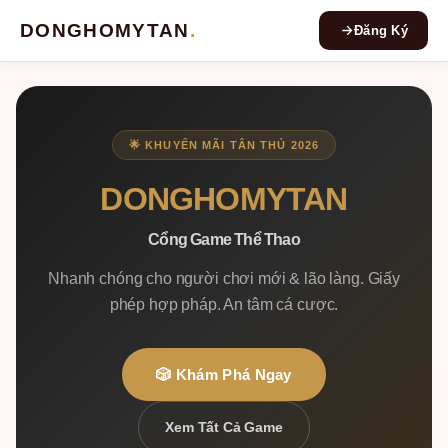
DONGHOMYTAN
.
Đăng Ký
🌟 KHUYẾN MÃI TÂN THỦ 2026
DONGHOMYTAN
Cổng Game Thể Thao
Nhanh chóng cho người chơi mới & lão làng. Giấy
phép hợp pháp. An tâm cá cược.
🎲 Khám Phá Ngay
Xem Tất Cả Game