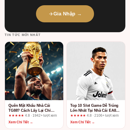
Gia Nhập →
TIN TỨC MỚI NHẤT
Quên Mật Khẩu Nhà Cái
Top 10 Slot Game Dễ Trúng
TG88? Cách Lấy Lại Chỉ
Lớn Nhất Tại Nhà Cái EA88
Trong 1 Phút
2026: Cách Chọn Game Theo
★★★★★
4.8 · 1942+ lượt xem
★★★★★
4.8 · 2106+ lượt xem
Tiêu Chí Thực Tế
Xem Chi Tiết →
Xem Chi Tiết →