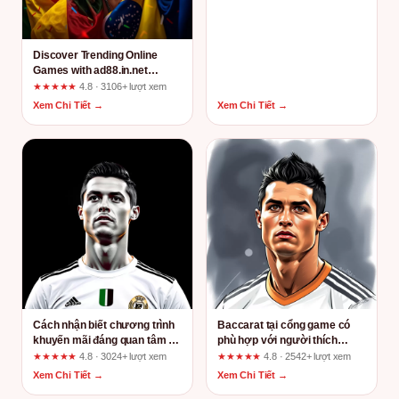
Discover Trending Online
Games with ad88.in.net
Reviews: A UX Expert’s
★★★★★
4.8 · 3106+ lượt xem
Dissection of What the Ads
Xem Chi Tiết →
Xem Chi Tiết →
Actually Promise
Cách nhận biết chương trình
Baccarat tại cổng game có
khuyến mãi đáng quan tâm tại
phù hợp với người thích
ao88y.top trước khi nhận
game bài chiến thuật không?
★★★★★
4.8 · 3024+ lượt xem
★★★★★
4.8 · 2542+ lượt xem
thưởng
Xem Chi Tiết →
Xem Chi Tiết →