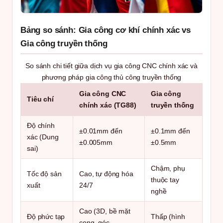
Bảng so sánh: Gia công cơ khí chính xác vs
Gia công truyền thống
So sánh chi tiết giữa dịch vụ gia công CNC chính xác và
phương pháp gia công thủ công truyền thống
Gia công CNC
Gia công
Tiêu chí
chính xác (TG88)
truyền thống
Độ chính
±0.01mm đến
±0.1mm đến
xác (Dung
±0.005mm
±0.5mm
sai)
Chậm, phụ
Tốc độ sản
Cao, tự động hóa
thuộc tay
xuất
24/7
nghề
Cao (3D, bề mặt
Độ phức tạp
Thấp (hình
cong, góc