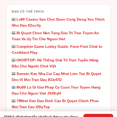
BẠN CÓ THỂ THÍCH
🎰
Lv88 Casino San Choi Duoc Cong Dong Yeu Thich
Nho Dau 8ZcuYp
🎰
Bi Quyet Chon Nen Tang Giai Tri Truc Tuyen An
Toan Va Uy Tin Cho Nguoi Viet
🎰
Complete Game Lobby Guide: From First Click to
Confident Play
🎰
OKVIPTOP: Hệ Thống Giải Trí Trực Tuyến Hàng
Đầu Cho Người Chơi Việt
🎰
Sunwin Keo Nha Cai Cap Nhat Lien Tuc Bi Quyet
Doc Vi Moi Tran Dau B1b47D
🎰
Mu88 La Gi Giai Phap Ca Cuoc Truc Tuyen Hang
Dau Cho Nguoi Viet JSXKyH
🎰
789bet Keo Dau Dinh Cao Bi Quyet Chinh Phuc
Moi Tran Cau ODyTxp
🎰
U888 Casino Online Chuan Quoc Te Cho Nguoi
TG88 là gì? Hướng dẫn chi tiết về dịch vụ gia công cơ khí chính xác