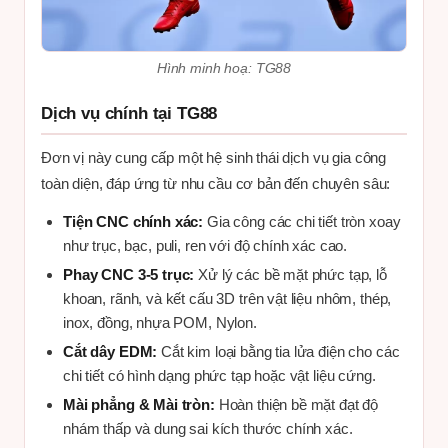
Hình minh hoạ: TG88
Dịch vụ chính tại TG88
Đơn vị này cung cấp một hệ sinh thái dịch vụ gia công
toàn diện, đáp ứng từ nhu cầu cơ bản đến chuyên sâu:
Tiện CNC chính xác:
Gia công các chi tiết tròn xoay
như trục, bạc, puli, ren với độ chính xác cao.
Phay CNC 3-5 trục:
Xử lý các bề mặt phức tạp, lỗ
khoan, rãnh, và kết cấu 3D trên vật liệu nhôm, thép,
inox, đồng, nhựa POM, Nylon.
Cắt dây EDM:
Cắt kim loại bằng tia lửa điện cho các
chi tiết có hình dạng phức tạp hoặc vật liệu cứng.
Mài phẳng & Mài tròn:
Hoàn thiện bề mặt đạt độ
nhám thấp và dung sai kích thước chính xác.