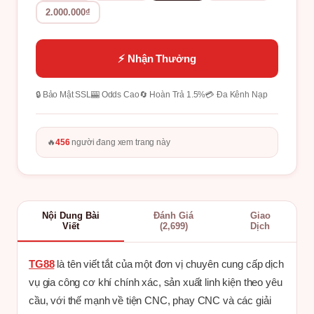
2.000.000₫
⚡ Nhận Thưởng
🔒 Bảo Mật SSL
🎰 Odds Cao
🔄 Hoàn Trả 1.5%
💳 Đa Kênh Nạp
🔥
456
người đang xem trang này
Nội Dung Bài
Đánh Giá
Giao
Viết
(2,699)
Dịch
TG88
là tên viết tắt của một đơn vị chuyên cung cấp dịch
vụ gia công cơ khí chính xác, sản xuất linh kiện theo yêu
cầu, với thế mạnh về tiện CNC, phay CNC và các giải