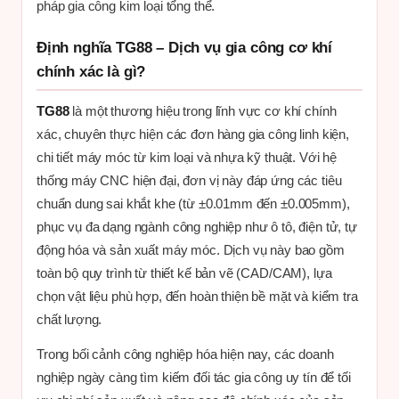
pháp gia công kim loại tổng thể.
Định nghĩa TG88 – Dịch vụ gia công cơ khí
chính xác là gì?
TG88
là một thương hiệu trong lĩnh vực cơ khí chính
xác, chuyên thực hiện các đơn hàng gia công linh kiện,
chi tiết máy móc từ kim loại và nhựa kỹ thuật. Với hệ
thống máy CNC hiện đại, đơn vị này đáp ứng các tiêu
chuẩn dung sai khắt khe (từ ±0.01mm đến ±0.005mm),
phục vụ đa dạng ngành công nghiệp như ô tô, điện tử, tự
động hóa và sản xuất máy móc. Dịch vụ này bao gồm
toàn bộ quy trình từ thiết kế bản vẽ (CAD/CAM), lựa
chọn vật liệu phù hợp, đến hoàn thiện bề mặt và kiểm tra
chất lượng.
Trong bối cảnh công nghiệp hóa hiện nay, các doanh
nghiệp ngày càng tìm kiếm đối tác gia công uy tín để tối