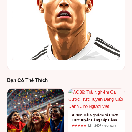
Bạn Có Thể Thích
AO88: Trải Nghiệm Cá Cược
Trực Tuyến Đẳng Cấp Dành
Cho Người Việt
★★★★★
4.8 · 2407+ lượt xem