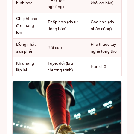
hình học
khối cơ bản)
nghiêng)
Chi phí cho
Thấp hơn (do tự
Cao hơn (do
đơn hàng
động hóa)
nhân công)
lớn
Đồng nhất
Phụ thuộc tay
Rất cao
sản phẩm
nghề từng thợ
Khả năng
Tuyệt đối (lưu
Hạn chế
lặp lại
chương trình)