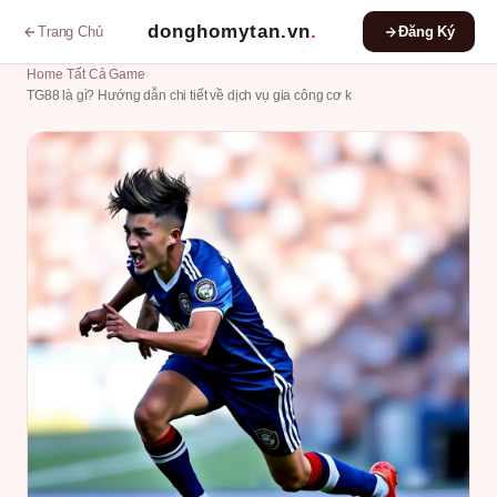
donghomytan.vn
.
Trang Chủ
Đăng Ký
Home
›
Tất Cả Game
›
TG88 là gì? Hướng dẫn chi tiết về dịch vụ gia công cơ k