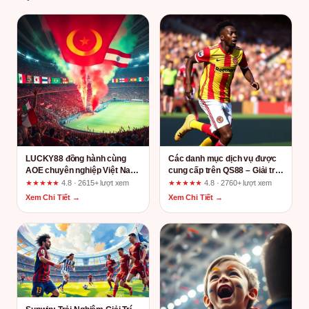
LUCKY88 đồng hành cùng
Các danh mục dịch vụ được
AOE chuyên nghiệp Việt Nam:
cung cấp trên QS88 – Giải trí
Những tuyên bố cần được
đỉnh cao, đa dạng lựa chọn
★★★★★
4.8 · 2615+ lượt xem
★★★★★
4.8 · 2760+ lượt xem
xác minh dưới góc nhìn thực
Xem Chi Tiết →
Xem Chi Tiết →
tế