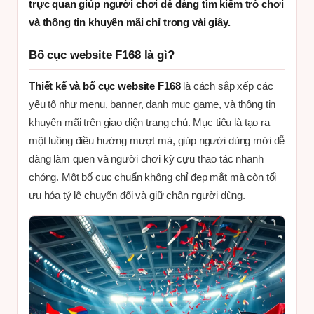
trực quan giúp người chơi dễ dàng tìm kiếm trò chơi
và thông tin khuyến mãi chỉ trong vài giây.
Bố cục website F168 là gì?
Thiết kế và bố cục website F168
là cách sắp xếp các
yếu tố như menu, banner, danh mục game, và thông tin
khuyến mãi trên giao diện trang chủ. Mục tiêu là tạo ra
một luồng điều hướng mượt mà, giúp người dùng mới dễ
dàng làm quen và người chơi kỳ cựu thao tác nhanh
chóng. Một bố cục chuẩn không chỉ đẹp mắt mà còn tối
ưu hóa tỷ lệ chuyển đổi và giữ chân người dùng.