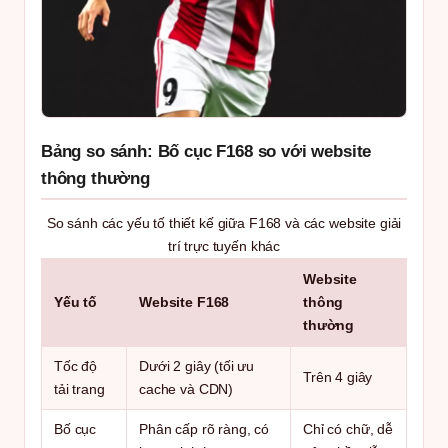
Bảng so sánh: Bố cục F168 so với website
thông thường
So sánh các yếu tố thiết kế giữa F168 và các website giải
trí trực tuyến khác
Website
Yếu tố
Website F168
thông
thường
Tốc độ
Dưới 2 giây (tối ưu
Trên 4 giây
tải trang
cache và CDN)
Bố cục
Phân cấp rõ ràng, có
Chỉ có chữ, dễ