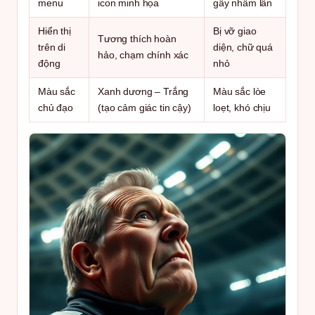
menu
icon minh họa
gây nhầm lẫn
Hiển thị
Bị vỡ giao
Tương thích hoàn
trên di
diện, chữ quá
hảo, chạm chính xác
động
nhỏ
Màu sắc
Xanh dương – Trắng
Màu sắc lòe
chủ đạo
(tạo cảm giác tin cậy)
loẹt, khó chịu