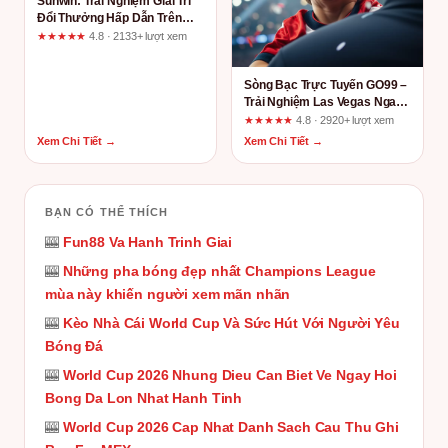
Sunwin: Trải Nghiệm Giải Trí
Đổi Thưởng Hấp Dẫn Trên
Nền Tảng Hiện Đại
★★★★★
4.8 · 2133+ lượt xem
Sòng Bạc Trực Tuyến GO99 –
Trải Nghiệm Las Vegas Ngay
Tại Nhà Có Thật Sự Mượt?
★★★★★
4.8 · 2920+ lượt xem
Xem Chi Tiết →
Xem Chi Tiết →
BẠN CÓ THỂ THÍCH
🎰
Fun88 Va Hanh Trinh Giai
🎰
Những pha bóng đẹp nhất Champions League
mùa này khiến người xem mãn nhãn
🎰
Kèo Nhà Cái World Cup Và Sức Hút Với Người Yêu
Bóng Đá
🎰
World Cup 2026 Nhung Dieu Can Biet Ve Ngay Hoi
Bong Da Lon Nhat Hanh Tinh
🎰
World Cup 2026 Cap Nhat Danh Sach Cau Thu Ghi