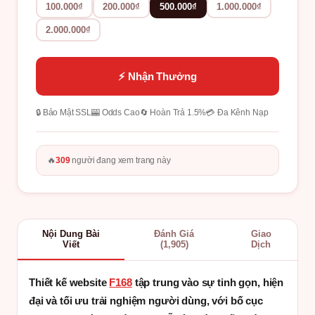
100.000₫
200.000₫
500.000₫
1.000.000₫
2.000.000₫
⚡ Nhận Thưởng
🔒 Bảo Mật SSL
🎰 Odds Cao
🔄 Hoàn Trả 1.5%
💳 Đa Kênh Nạp
🔥
309
người đang xem trang này
Nội Dung Bài
Đánh Giá
Giao
Viết
(1,905)
Dịch
Thiết kế website
F168
tập trung vào sự tinh gọn, hiện
đại và tối ưu trải nghiệm người dùng, với bố cục