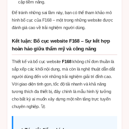
cập tiềm năng.
Để tránh những sai lầm này, bạn có thể tham khảo mô
hình bố cục của F168 – một trong những website được
đánh giá cao về trải nghiệm người dùng.
Kết luận: Bố cục website F168 – Sự kết hợp
hoàn hảo giữa thẩm mỹ và công năng
Thiết kế và bố cục website
F168
không chỉ đơn thuần là
sắp xếp các khối nội dung, mà còn là nghệ thuật dẫn dắt
người dùng đến với những trải nghiệm giải trí đỉnh cao.
Với giao diện tinh gọn, tốc độ tải nhanh và khả năng
tương thích đa thiết bị, đây chính là mẫu hình lý tưởng
cho bất kỳ ai muốn xây dựng một nền tảng trực tuyến
chuyên nghiệp. 🚀