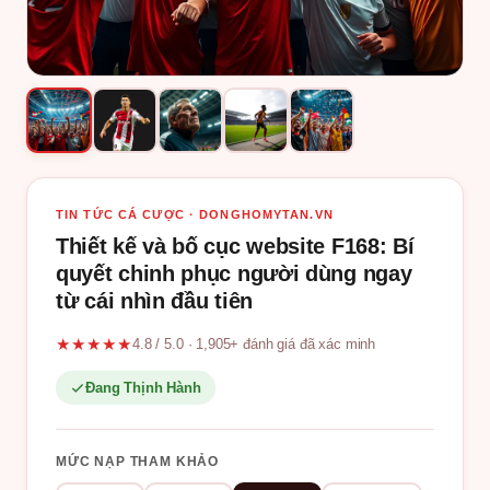
TIN TỨC CÁ CƯỢC · DONGHOMYTAN.VN
Thiết kế và bố cục website F168: Bí
quyết chinh phục người dùng ngay
từ cái nhìn đầu tiên
★★★★★
4.8 / 5.0 · 1,905+ đánh giá đã xác minh
Đang Thịnh Hành
MỨC NẠP THAM KHẢO