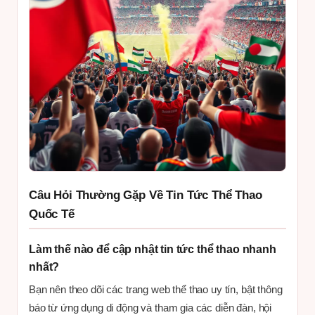
Câu Hỏi Thường Gặp Về Tin Tức Thể Thao
Quốc Tế
Làm thế nào để cập nhật tin tức thể thao nhanh
nhất?
Bạn nên theo dõi các trang web thể thao uy tín, bật thông
báo từ ứng dụng di động và tham gia các diễn đàn, hội