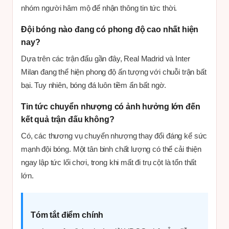
nhóm người hâm mộ để nhận thông tin tức thời.
Đội bóng nào đang có phong độ cao nhất hiện
nay?
Dựa trên các trận đấu gần đây, Real Madrid và Inter
Milan đang thể hiện phong độ ấn tượng với chuỗi trận bất
bại. Tuy nhiên, bóng đá luôn tiềm ẩn bất ngờ.
Tin tức chuyển nhượng có ảnh hưởng lớn đến
kết quả trận đấu không?
Có, các thương vụ chuyển nhượng thay đổi đáng kể sức
mạnh đội bóng. Một tân binh chất lượng có thể cải thiện
ngay lập tức lối chơi, trong khi mất đi trụ cột là tổn thất
lớn.
Tóm tắt điểm chính