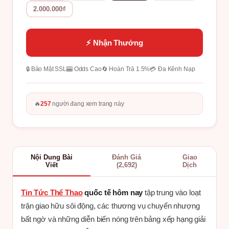
2.000.000₫
⚡ Nhận Thưởng
🔒 Bảo Mật SSL
🎰 Odds Cao
🔄 Hoàn Trả 1.5%
💳 Đa Kênh Nạp
🔥
257
người đang xem trang này
Nội Dung Bài
Đánh Giá
Giao
Viết
(2,692)
Dịch
Tin Tức Thể Thao
quốc tế hôm nay
tập trung vào loạt
trận giao hữu sôi động, các thương vụ chuyển nhượng
bất ngờ và những diễn biến nóng trên bảng xếp hạng giải