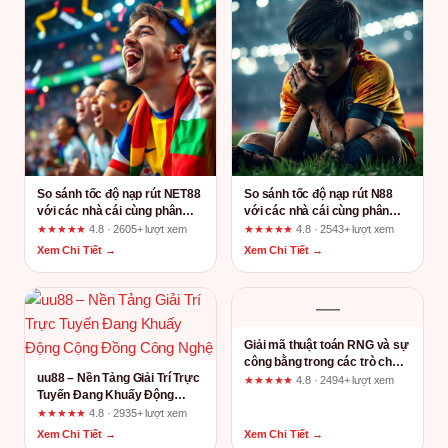
So sánh tốc độ nạp rút NET88
So sánh tốc độ nạp rút N88
với các nhà cái cùng phân
với các nhà cái cùng phân
khúc: Đâu là lựa chọn nhanh
khúc: Ai thực sự nhanh hơn?
★★★★★
4.8 · 2605+ lượt xem
★★★★★
4.8 · 2543+ lượt xem
nhất?
Xem Chi Tiết →
Xem Chi Tiết →
—
Giải mã thuật toán RNG và sự
công bằng trong các trò chơi
uu88 – Nền Tảng Giải Trí Trực
đổi thưởng trực tuyến
★★★★★
4.8 · 2494+ lượt xem
Tuyến Đang Khuấy Động
Cộng Đồng Công Nghệ
★★★★★
4.8 · 2935+ lượt xem
Xem Chi Tiết →
Xem Chi Tiết →