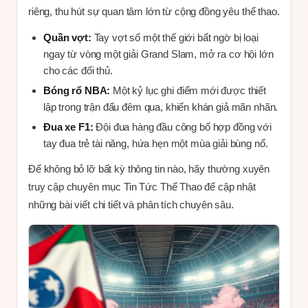
riêng, thu hút sự quan tâm lớn từ cộng đồng yêu thể thao.
Quần vợt:
Tay vợt số một thế giới bất ngờ bị loại
ngay từ vòng một giải Grand Slam, mở ra cơ hội lớn
cho các đối thủ.
Bóng rổ NBA:
Một kỷ lục ghi điểm mới được thiết
lập trong trận đấu đêm qua, khiến khán giả mãn nhãn.
Đua xe F1:
Đội đua hàng đầu công bố hợp đồng với
tay đua trẻ tài năng, hứa hẹn một mùa giải bùng nổ.
Để không bỏ lỡ bất kỳ thông tin nào, hãy thường xuyên
truy cập chuyên mục Tin Tức Thể Thao để cập nhật
những bài viết chi tiết và phân tích chuyên sâu.