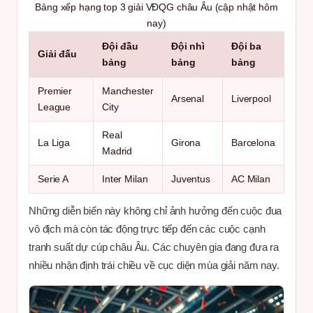
Bảng xếp hạng top 3 giải VĐQG châu Âu (cập nhật hôm
nay)
Đội đầu
Đội nhì
Đội ba
Giải đấu
bảng
bảng
bảng
Premier
Manchester
Arsenal
Liverpool
League
City
Real
La Liga
Girona
Barcelona
Madrid
Serie A
Inter Milan
Juventus
AC Milan
Những diễn biến này không chỉ ảnh hưởng đến cuộc đua
vô địch mà còn tác động trực tiếp đến các cuộc cạnh
tranh suất dự cúp châu Âu. Các chuyên gia đang đưa ra
nhiều nhận định trái chiều về cục diện mùa giải năm nay.