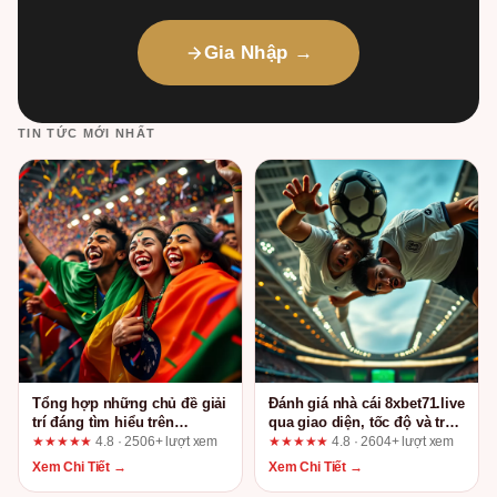
Gia Nhập →
TIN TỨC MỚI NHẤT
Tổng hợp những chủ đề giải
Đánh giá nhà cái 8xbet71.live
trí đáng tìm hiểu trên
qua giao diện, tốc độ và trải
keonhacaionline.net: Góc
nghiệm thực tế
★★★★★
4.8 · 2506+ lượt xem
★★★★★
4.8 · 2604+ lượt xem
nhìn từ chuyên gia UX về trải
Xem Chi Tiết →
Xem Chi Tiết →
nghiệm và tiêu chí xác minh