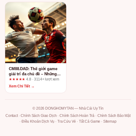
CM88.DAD: Thế giới game
giải trí đa chủ đề – Những
điều cần xác minh trước khi
★★★★★
4.8 · 3114+ lượt xem
tham gia
Xem Chi Tiết →
© 2026 DONGHOMYTAN — Nhà Cái Uy Tín
Contact
·
Chính Sách Giao Dịch
·
Chính Sách Hoàn Trả
·
Chính Sách Bảo Mật
·
Điều Khoản Dịch Vụ
·
Tra Cứu Vé
·
Tất Cả Game
·
Sitemap