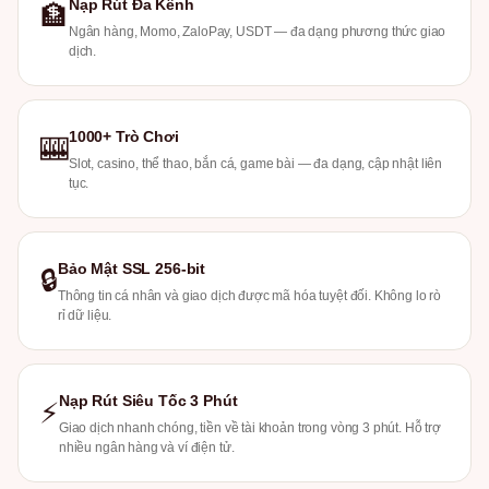
Nạp Rút Đa Kênh
🏦
Ngân hàng, Momo, ZaloPay, USDT — đa dạng phương thức giao
dịch.
1000+ Trò Chơi
🎰
Slot, casino, thể thao, bắn cá, game bài — đa dạng, cập nhật liên
tục.
Bảo Mật SSL 256-bit
🔒
Thông tin cá nhân và giao dịch được mã hóa tuyệt đối. Không lo rò
rỉ dữ liệu.
Nạp Rút Siêu Tốc 3 Phút
⚡
Giao dịch nhanh chóng, tiền về tài khoản trong vòng 3 phút. Hỗ trợ
nhiều ngân hàng và ví điện tử.