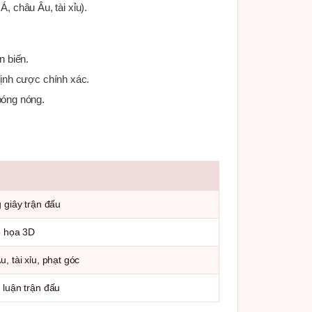
, châu Âu, tài xỉu).
n biến.
định cược chính xác.
bóng nóng.
 giây trận đấu
ồ họa 3D
, tài xỉu, phạt góc
 luận trận đấu