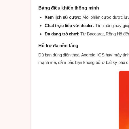
Bảng điều khiển thông minh
Xem lịch sử cược:
Mọi phiên cược được lưu tự
Chat trực tiếp với dealer:
Tính năng này giúp
Đa dạng trò chơi:
Từ Baccarat, Rồng Hổ đến S
Hỗ trợ đa nền tảng
Dù bạn dùng điện thoại Android, iOS hay máy tính
mạnh mẽ, đảm bảo bạn không bỏ lỡ bất kỳ pha ch