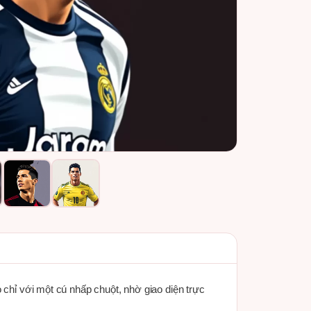
 chỉ với một cú nhấp chuột, nhờ giao diện trực