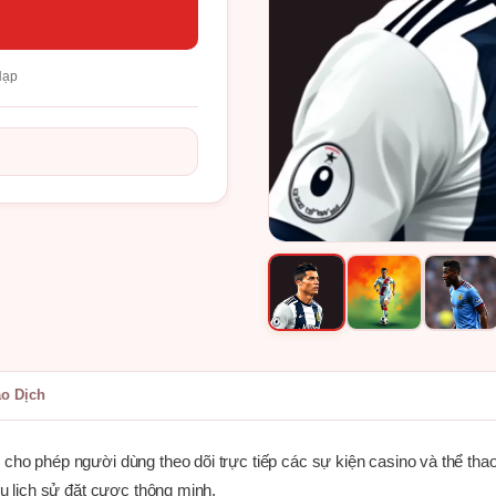
Nạp
ao Dịch
cho phép người dùng theo dõi trực tiếp các sự kiện casino và thể thao
ưu lịch sử đặt cược thông minh.