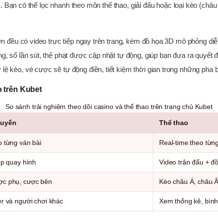
Bạn có thể lọc nhanh theo môn thể thao, giải đấu hoặc loại kèo (châu Á
n đều có video trực tiếp ngay trên trang, kèm đồ họa 3D mô phỏng diễ
g, số lần sút, thẻ phạt được cập nhật tự động, giúp bạn đưa ra quyết 
 lệ kèo, vé cược sẽ tự động điền, tiết kiệm thời gian trong những pha 
o trên Kubet
So sánh trải nghiệm theo dõi casino và thể thao trên trang chủ Kubet
tuyến
Thể thao
o từng ván bài
Real-time theo từng
ếp quay hình
Video trận đấu + đ
ợc phụ, cược bên
Kèo châu Á, châu Âu
er và người chơi khác
Xem thống kê, bình