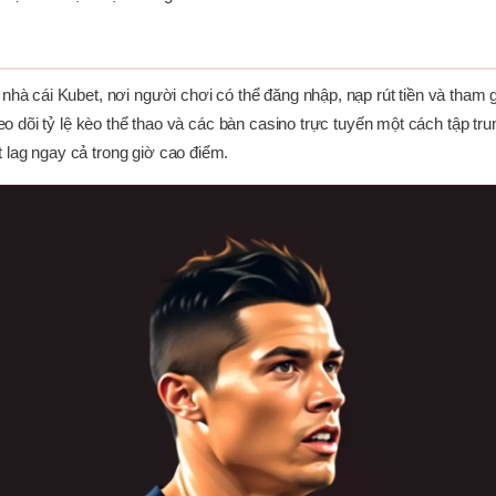
nhà cái Kubet, nơi người chơi có thể đăng nhập, nạp rút tiền và tham g
eo dõi tỷ lệ kèo thể thao và các bàn casino trực tuyến một cách tập tru
lag ngay cả trong giờ cao điểm.