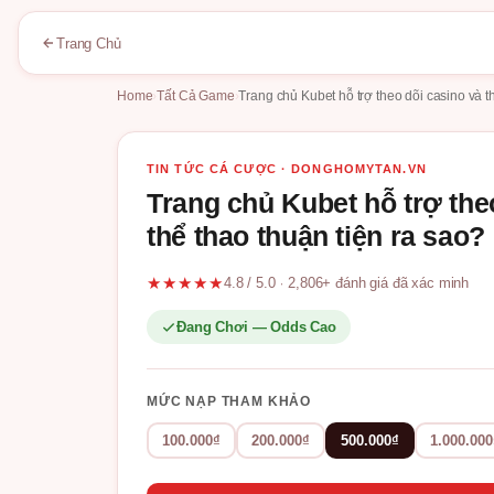
Trang Chủ
Home
›
Tất Cả Game
›
Trang chủ Kubet hỗ trợ theo dõi casino và t
TIN TỨC CÁ CƯỢC · DONGHOMYTAN.VN
Trang chủ Kubet hỗ trợ the
thể thao thuận tiện ra sao?
★★★★★
4.8 / 5.0 · 2,806+ đánh giá đã xác minh
Đang Chơi — Odds Cao
MỨC NẠP THAM KHẢO
100.000₫
200.000₫
500.000₫
1.000.000