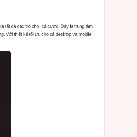
ia tất cả các trò chơi cá cược. Đây là trung tâm
ng. Với thiết kế tối ưu cho cả desktop và mobile,