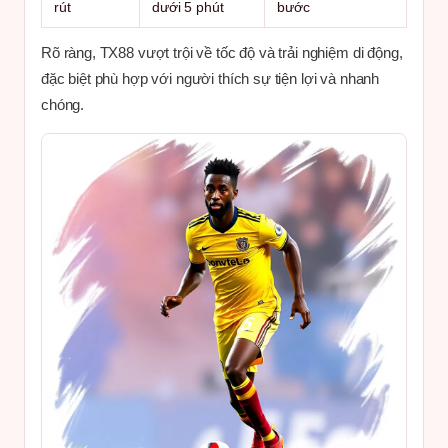
rút
dưới 5 phút
bước
Rõ ràng, TX88 vượt trội về tốc độ và trải nghiệm di động,
đặc biệt phù hợp với người thích sự tiện lợi và nhanh
chóng.