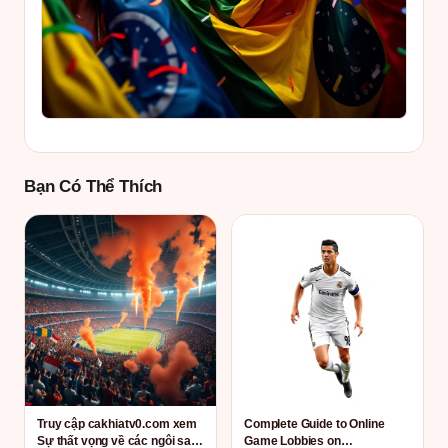
Bạn Có Thể Thích
Truy cập cakhiatv0.com xem
Complete Guide to Online
Sự thất vọng về các ngôi sao
Game Lobbies on