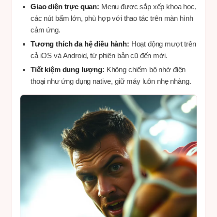
Giao diện trực quan:
Menu được sắp xếp khoa học,
các nút bấm lớn, phù hợp với thao tác trên màn hình
cảm ứng.
Tương thích đa hệ điều hành:
Hoạt động mượt trên
cả iOS và Android, từ phiên bản cũ đến mới.
Tiết kiệm dung lượng:
Không chiếm bộ nhớ điện
thoại như ứng dụng native, giữ máy luôn nhẹ nhàng.