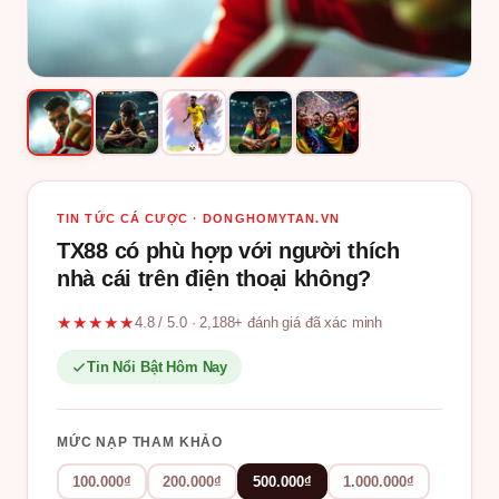
TIN TỨC CÁ CƯỢC · DONGHOMYTAN.VN
TX88 có phù hợp với người thích
nhà cái trên điện thoại không?
★★★★★
4.8 / 5.0 · 2,188+ đánh giá đã xác minh
Tin Nổi Bật Hôm Nay
MỨC NẠP THAM KHẢO
100.000₫
200.000₫
500.000₫
1.000.000₫