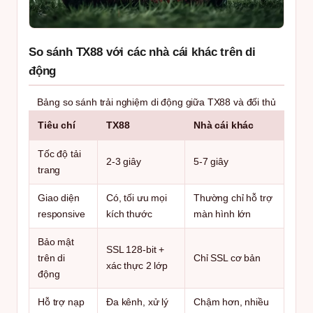
So sánh TX88 với các nhà cái khác trên di
động
Bảng so sánh trải nghiệm di động giữa TX88 và đối thủ
Tiêu chí
TX88
Nhà cái khác
Tốc độ tải
2-3 giây
5-7 giây
trang
Giao diện
Có, tối ưu mọi
Thường chỉ hỗ trợ
responsive
kích thước
màn hình lớn
Bảo mật
SSL 128-bit +
trên di
Chỉ SSL cơ bản
xác thực 2 lớp
động
Hỗ trợ nạp
Đa kênh, xử lý
Chậm hơn, nhiều