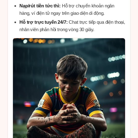
Nạp/rút tiền tức thì:
Hỗ trợ chuyển khoản ngân
hàng, ví điện tử ngay trên giao diện di động.
Hỗ trợ trực tuyến 24/7:
Chat trực tiếp qua điện thoại,
nhân viên phản hồi trong vòng 30 giây.