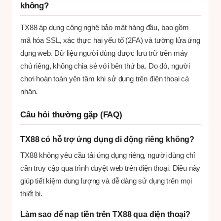
không?
TX88 áp dụng công nghệ bảo mật hàng đầu, bao gồm
mã hóa SSL, xác thực hai yếu tố (2FA) và tường lửa ứng
dụng web. Dữ liệu người dùng được lưu trữ trên máy
chủ riêng, không chia sẻ với bên thứ ba. Do đó, người
chơi hoàn toàn yên tâm khi sử dụng trên điện thoại cá
nhân.
Câu hỏi thường gặp (FAQ)
TX88 có hỗ trợ ứng dụng di động riêng không?
TX88 không yêu cầu tải ứng dụng riêng, người dùng chỉ
cần truy cập qua trình duyệt web trên điện thoại. Điều này
giúp tiết kiệm dung lượng và dễ dàng sử dụng trên mọi
thiết bị.
Làm sao để nạp tiền trên TX88 qua điện thoại?