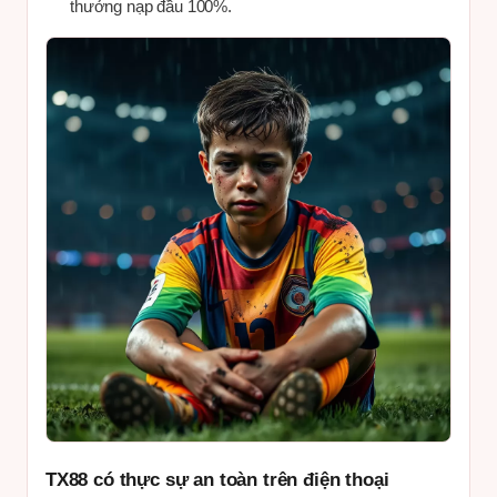
thưởng nạp đầu 100%.
TX88 có thực sự an toàn trên điện thoại