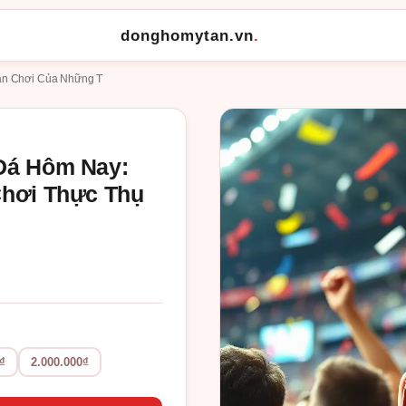
donghomytan.vn
.
ân Chơi Của Những T
Đá Hôm Nay:
Chơi Thực Thụ
₫
2.000.000₫