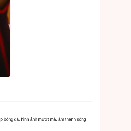
tiếp bóng đá, hình ảnh mượt mà, âm thanh sống