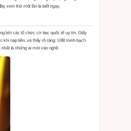
ây xem thử một lần là biết ngay.
g bởi các tổ chức cờ bạc quốc tế uy tín. Giấy
 khi nạp tiền, và thấy rõ ràng: U88 minh bạch
, nhất là những ai mới vào nghề.