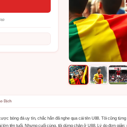
Nạp
ao Dịch
ược bóng đá uy tín, chắc hẳn đã nghe qua cái tên U88. Tôi cũng từn
cái lớn tên tuổi. Nhưng cuối cùng, tôi dừng chân ở U88. Lý do đơn gi