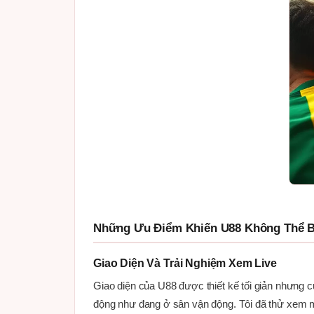
Những Ưu Điểm Khiến U88 Không Thể 
Giao Diện Và Trải Nghiệm Xem Live
Giao diện của U88 được thiết kế tối giản nhưng 
động như đang ở sân vận động. Tôi đã thử xem mộ