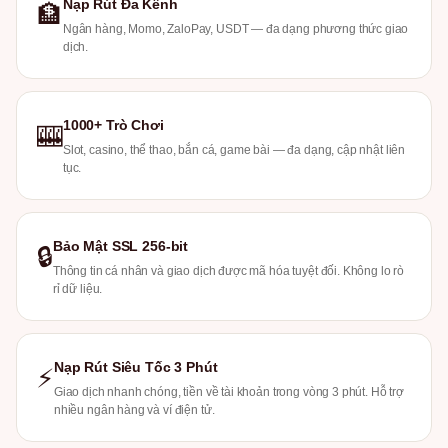
Nạp Rút Đa Kênh
🏦
Ngân hàng, Momo, ZaloPay, USDT — đa dạng phương thức giao
dịch.
1000+ Trò Chơi
🎰
Slot, casino, thể thao, bắn cá, game bài — đa dạng, cập nhật liên
tục.
Bảo Mật SSL 256-bit
🔒
Thông tin cá nhân và giao dịch được mã hóa tuyệt đối. Không lo rò
rỉ dữ liệu.
Nạp Rút Siêu Tốc 3 Phút
⚡
Giao dịch nhanh chóng, tiền về tài khoản trong vòng 3 phút. Hỗ trợ
nhiều ngân hàng và ví điện tử.