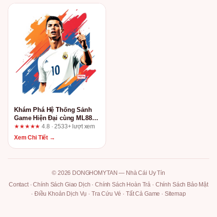
Khám Phá Hệ Thống Sảnh
Game Hiện Đại cùng ML88:
Phân Tích Luật Chơi, Xác
★★★★★
4.8 · 2533+ lượt xem
Suất Và Biến Động
Xem Chi Tiết →
© 2026 DONGHOMYTAN — Nhà Cái Uy Tín
Contact
·
Chính Sách Giao Dịch
·
Chính Sách Hoàn Trả
·
Chính Sách Bảo Mật
·
Điều Khoản Dịch Vụ
·
Tra Cứu Vé
·
Tất Cả Game
·
Sitemap