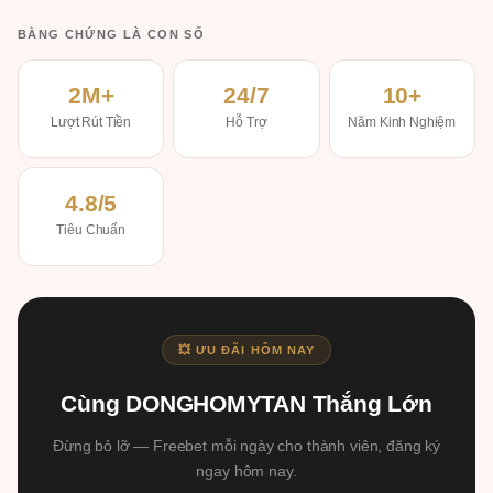
BẰNG CHỨNG LÀ CON SỐ
2M+
24/7
10+
Lượt Rút Tiền
Hỗ Trợ
Năm Kinh Nghiệm
4.8/5
Tiêu Chuẩn
💥 ƯU ĐÃI HÔM NAY
Cùng DONGHOMYTAN Thắng Lớn
Đừng bỏ lỡ — Freebet mỗi ngày cho thành viên, đăng ký
ngay hôm nay.