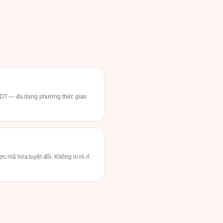
DT — đa dạng phương thức giao
c mã hóa tuyệt đối. Không lo rò rỉ