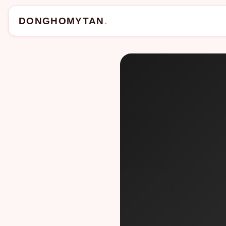
DONGHOMYTAN
.