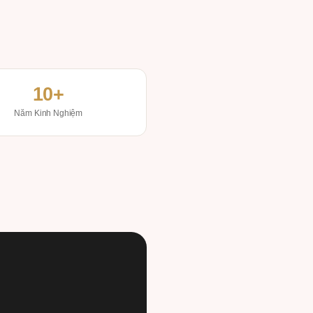
10+
Năm Kinh Nghiệm