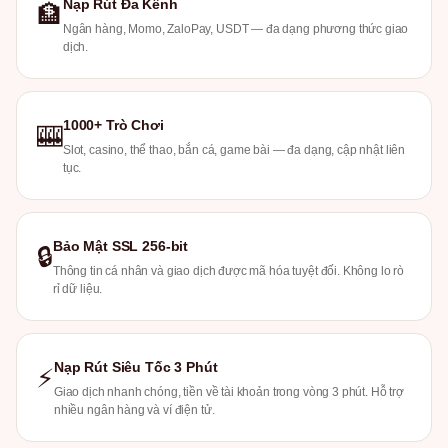
Nạp Rút Đa Kênh
🏦
Ngân hàng, Momo, ZaloPay, USDT — đa dạng phương thức giao
dịch.
1000+ Trò Chơi
🎰
Slot, casino, thể thao, bắn cá, game bài — đa dạng, cập nhật liên
tục.
Bảo Mật SSL 256-bit
🔒
Thông tin cá nhân và giao dịch được mã hóa tuyệt đối. Không lo rò
rỉ dữ liệu.
Nạp Rút Siêu Tốc 3 Phút
⚡
Giao dịch nhanh chóng, tiền về tài khoản trong vòng 3 phút. Hỗ trợ
nhiều ngân hàng và ví điện tử.