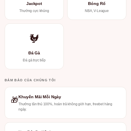
Jackpot
Bóng Rổ
Thưởng cực khủng
NBA, V-League
🐓
Đá Gà
Đá gà trực tiếp
ĐẢM BẢO CỦA CHÚNG TÔI
Khuyến Mãi Mỗi Ngày
🎁
Thưởng tân thủ 100%, hoàn trả không giới hạn, freebet hàng
ngày.