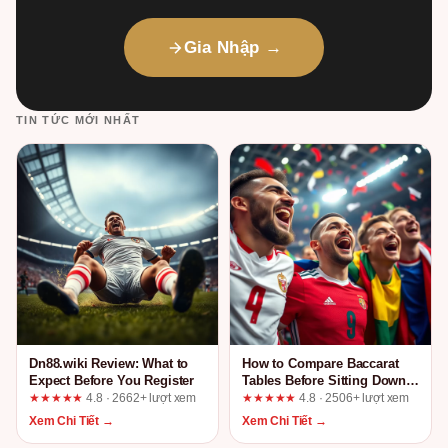
Gia Nhập →
TIN TỨC MỚI NHẤT
Dn88.wiki Review: What to
How to Compare Baccarat
Expect Before You Register
Tables Before Sitting Down
at AO88
★★★★★
4.8 · 2662+ lượt xem
★★★★★
4.8 · 2506+ lượt xem
Xem Chi Tiết →
Xem Chi Tiết →