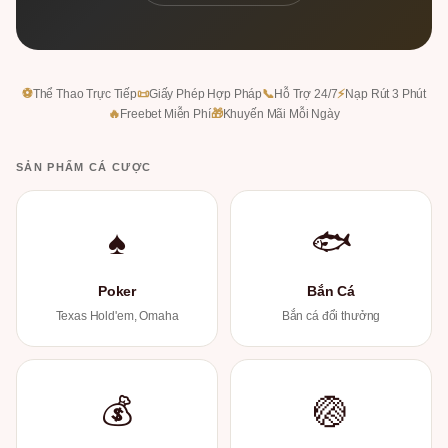
⚽
Thể Thao Trực Tiếp
📜
Giấy Phép Hợp Pháp
📞
Hỗ Trợ 24/7
⚡
Nạp Rút 3 Phút
🔥
Freebet Miễn Phí
🎁
Khuyến Mãi Mỗi Ngày
SẢN PHẨM CÁ CƯỢC
♠
🐟
Poker
Bắn Cá
Texas Hold'em, Omaha
Bắn cá đổi thưởng
💰
🏐