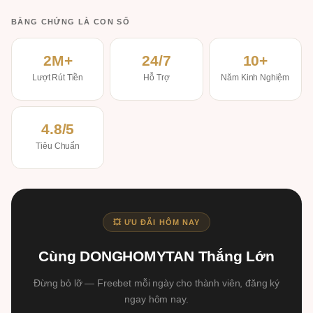
BẰNG CHỨNG LÀ CON SỐ
2M+
24/7
10+
Lượt Rút Tiền
Hỗ Trợ
Năm Kinh Nghiệm
4.8/5
Tiêu Chuẩn
💥 ƯU ĐÃI HÔM NAY
Cùng DONGHOMYTAN Thắng Lớn
Đừng bỏ lỡ — Freebet mỗi ngày cho thành viên, đăng ký
ngay hôm nay.