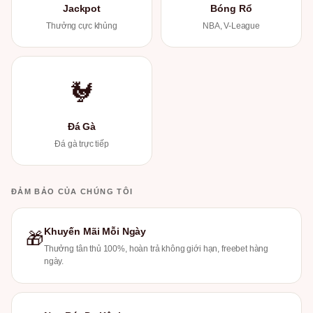
Jackpot
Bóng Rổ
Thưởng cực khủng
NBA, V-League
🐓
Đá Gà
Đá gà trực tiếp
ĐẢM BẢO CỦA CHÚNG TÔI
Khuyến Mãi Mỗi Ngày
🎁
Thưởng tân thủ 100%, hoàn trả không giới hạn, freebet hàng
ngày.