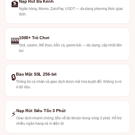
Nạp Rút Đa Kênh
🏦
Ngân hàng, Momo, ZaloPay, USDT — đa dạng phương thức giao
dịch.
1000+ Trò Chơi
🎰
Slot, casino, thể thao, bắn cá, game bài — đa dạng, cập nhật liên
tục.
Bảo Mật SSL 256-bit
🔒
Thông tin cá nhân và giao dịch được mã hóa tuyệt đối. Không lo rò
rỉ dữ liệu.
Nạp Rút Siêu Tốc 3 Phút
⚡
Giao dịch nhanh chóng, tiền về tài khoản trong vòng 3 phút. Hỗ trợ
nhiều ngân hàng và ví điện tử.