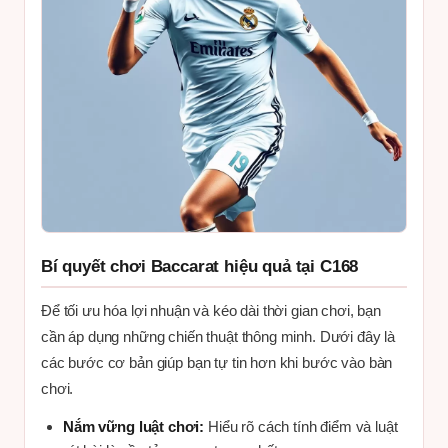
Bí quyết chơi Baccarat hiệu quả tại C168
Để tối ưu hóa lợi nhuận và kéo dài thời gian chơi, bạn
cần áp dụng những chiến thuật thông minh. Dưới đây là
các bước cơ bản giúp bạn tự tin hơn khi bước vào bàn
chơi.
Nắm vững luật chơi:
Hiểu rõ cách tính điểm và luật