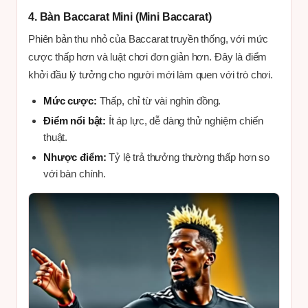
4. Bàn Baccarat Mini (Mini Baccarat)
Phiên bản thu nhỏ của Baccarat truyền thống, với mức
cược thấp hơn và luật chơi đơn giản hơn. Đây là điểm
khởi đầu lý tưởng cho người mới làm quen với trò chơi.
Mức cược:
Thấp, chỉ từ vài nghìn đồng.
Điểm nổi bật:
Ít áp lực, dễ dàng thử nghiệm chiến
thuật.
Nhược điểm:
Tỷ lệ trả thưởng thường thấp hơn so
với bàn chính.