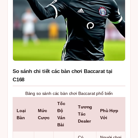
So sánh chi tiết các bàn chơi Baccarat tại
C168
Bảng so sánh các bàn chơi Baccarat phổ biến
Tốc
Tương
Loại
Mức
Độ
Phù Hợp
Tác
Bàn
Cược
Ván
Với
Dealer
Bài
Có
Người chơi