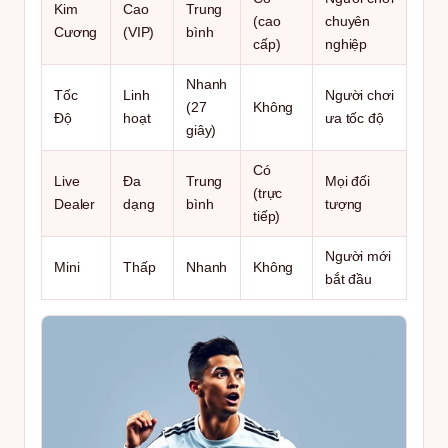
Kim
Cao
Trung
(cao
chuyên
Cương
(VIP)
bình
cấp)
nghiệp
Nhanh
Tốc
Linh
Người chơi
(27
Không
Độ
hoạt
ưa tốc độ
giây)
Có
Live
Đa
Trung
Mọi đối
(trực
Dealer
dạng
bình
tượng
tiếp)
Người mới
Mini
Thấp
Nhanh
Không
bắt đầu