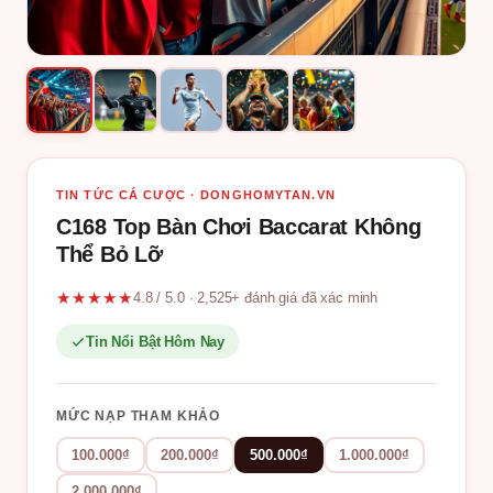
TIN TỨC CÁ CƯỢC · DONGHOMYTAN.VN
C168 Top Bàn Chơi Baccarat Không
Thể Bỏ Lỡ
★★★★★
4.8 / 5.0 · 2,525+ đánh giá đã xác minh
Tin Nổi Bật Hôm Nay
MỨC NẠP THAM KHẢO
100.000₫
200.000₫
500.000₫
1.000.000₫
2.000.000₫