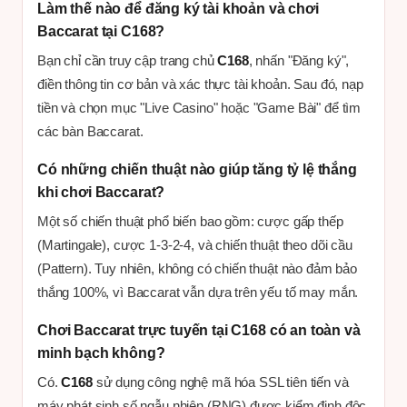
Làm thế nào để đăng ký tài khoản và chơi
Baccarat tại C168?
Bạn chỉ cần truy cập trang chủ
C168
, nhấn "Đăng ký",
điền thông tin cơ bản và xác thực tài khoản. Sau đó, nạp
tiền và chọn mục "Live Casino" hoặc "Game Bài" để tìm
các bàn Baccarat.
Có những chiến thuật nào giúp tăng tỷ lệ thắng
khi chơi Baccarat?
Một số chiến thuật phổ biến bao gồm: cược gấp thếp
(Martingale), cược 1-3-2-4, và chiến thuật theo dõi cầu
(Pattern). Tuy nhiên, không có chiến thuật nào đảm bảo
thắng 100%, vì Baccarat vẫn dựa trên yếu tố may mắn.
Chơi Baccarat trực tuyến tại C168 có an toàn và
minh bạch không?
Có.
C168
sử dụng công nghệ mã hóa SSL tiên tiến và
máy phát sinh số ngẫu nhiên (RNG) được kiểm định độc