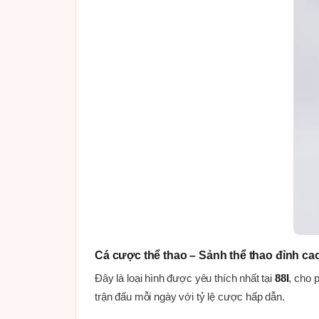
Cá cược thể thao – Sảnh thể thao đỉnh ca
Đây là loại hình được yêu thích nhất tại
88I
, cho 
trận đấu mỗi ngày với tỷ lệ cược hấp dẫn.