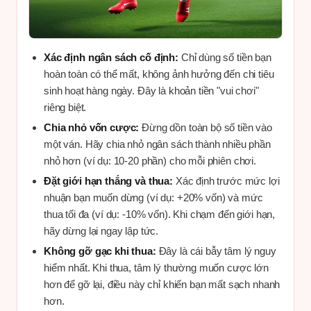
Xác định ngân sách cố định:
Chỉ dùng số tiền bạn
hoàn toàn có thể mất, không ảnh hưởng đến chi tiêu
sinh hoạt hàng ngày. Đây là khoản tiền "vui chơi"
riêng biệt.
Chia nhỏ vốn cược:
Đừng dồn toàn bộ số tiền vào
một ván. Hãy chia nhỏ ngân sách thành nhiều phần
nhỏ hơn (ví dụ: 10-20 phần) cho mỗi phiên chơi.
Đặt giới hạn thắng và thua:
Xác định trước mức lợi
nhuận bạn muốn dừng (ví dụ: +20% vốn) và mức
thua tối đa (ví dụ: -10% vốn). Khi chạm đến giới hạn,
hãy dừng lại ngay lập tức.
Không gỡ gạc khi thua:
Đây là cái bẫy tâm lý nguy
hiểm nhất. Khi thua, tâm lý thường muốn cược lớn
hơn để gỡ lại, điều này chỉ khiến bạn mất sạch nhanh
hơn.