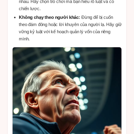
nhau. Hãy chọn trò chơi mà bạn hiểu rõ luật và có
chiến lược.
Không chạy theo người khác:
Đừng để bị cuốn
theo đám đông hoặc lời khuyên của người lạ. Hãy giữ
vững kỷ luật với kế hoạch quản lý vốn của riêng
mình.