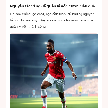
Nguyên tắc vàng để quản lý vốn cược hiệu quả
Để làm chủ cuộc chơi, bạn cần tuân thủ những nguyên
tắc cốt lõi sau đây. Đây là nền tảng cho mọi chiến lược
quản lý vốn thành công.