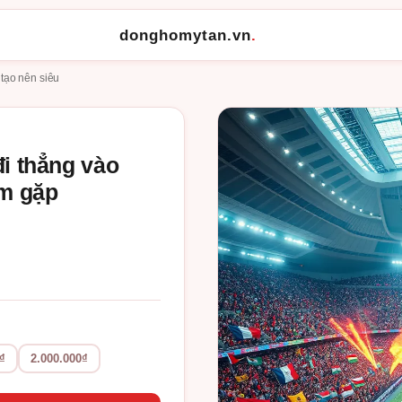
donghomytan.vn
.
 tạo nên siêu
i thẳng vào
ếm gặp
₫
2.000.000₫