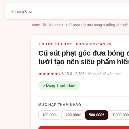
Trang Chủ
Home
›
Tất Cả Game
›
Cú sút phạt góc đưa bóng đi thẳng vào lưới
TIN TỨC CÁ CƯỢC · DONGHOMYTAN.VN
Cú sút phạt góc đưa bóng đ
lưới tạo nên siêu phẩm hi
★★★★★
4.8 / 5.0 · 2,706+ đánh giá đã xác minh
Đang Thịnh Hành
MỨC NẠP THAM KHẢO
100.000₫
200.000₫
500.000₫
1.000.000