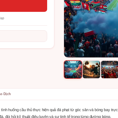
Nạp
ao Dịch
 tình huống cầu thủ thực hiện quả đá phạt từ góc sân và bóng bay trự
, đòi hỏi kỹ thuật điêu luyện và sự tinh tế trong từng đường bóng.