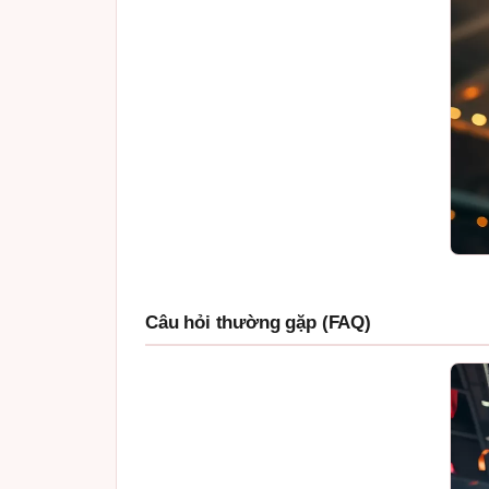
Câu hỏi thường gặp (FAQ)