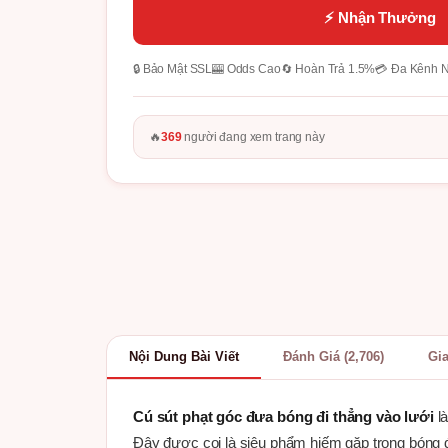
⚡ Nhận Thưởng
🔒 Bảo Mật SSL
🎰 Odds Cao
🔄 Hoàn Trả 1.5%
💳 Đa Kênh 
🔥
369
người đang xem trang này
Nội Dung Bài Viết
Đánh Giá (2,706)
Gi
Cú sút phạt góc đưa bóng đi thẳng vào lưới
là
Đây được coi là siêu phẩm hiếm gặp trong bóng đá