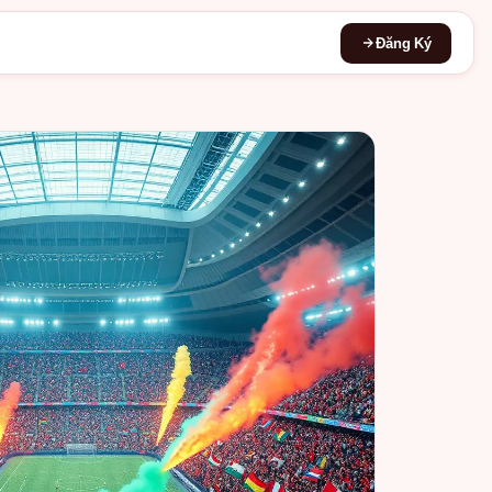
Đăng Ký