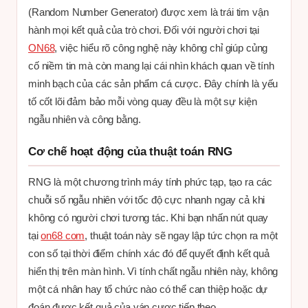
(Random Number Generator) được xem là trái tim vận
hành mọi kết quả của trò chơi. Đối với người chơi tại
ON68
, việc hiểu rõ công nghệ này không chỉ giúp củng
cố niềm tin mà còn mang lại cái nhìn khách quan về tính
minh bạch của các sản phẩm cá cược. Đây chính là yếu
tố cốt lõi đảm bảo mỗi vòng quay đều là một sự kiện
ngẫu nhiên và công bằng.
Cơ chế hoạt động của thuật toán RNG
RNG là một chương trình máy tính phức tạp, tạo ra các
chuỗi số ngẫu nhiên với tốc độ cực nhanh ngay cả khi
không có người chơi tương tác. Khi bạn nhấn nút quay
tại
on68 com
, thuật toán này sẽ ngay lập tức chọn ra một
con số tại thời điểm chính xác đó để quyết định kết quả
hiển thị trên màn hình. Vì tính chất ngẫu nhiên này, không
một cá nhân hay tổ chức nào có thể can thiệp hoặc dự
đoán được kết quả của ván cược tiếp theo.