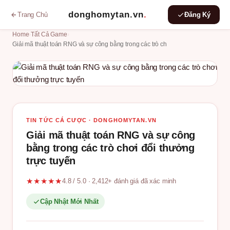
donghomytan.vn
.
Trang Chủ
Đăng Ký
Home
›
Tất Cả Game
›
Giải mã thuật toán RNG và sự công bằng trong các trò ch
TIN TỨC CÁ CƯỢC · DONGHOMYTAN.VN
Giải mã thuật toán RNG và sự công
bằng trong các trò chơi đổi thưởng
trực tuyến
★★★★★
4.8 / 5.0 · 2,412+ đánh giá đã xác minh
Cập Nhật Mới Nhất