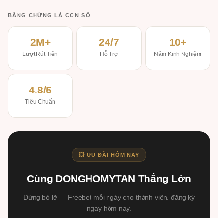
BẰNG CHỨNG LÀ CON SỐ
2M+
24/7
10+
Lượt Rút Tiền
Hỗ Trợ
Năm Kinh Nghiệm
4.8/5
Tiêu Chuẩn
💥 ƯU ĐÃI HÔM NAY
Cùng DONGHOMYTAN Thắng Lớn
Đừng bỏ lỡ — Freebet mỗi ngày cho thành viên, đăng ký
ngay hôm nay.