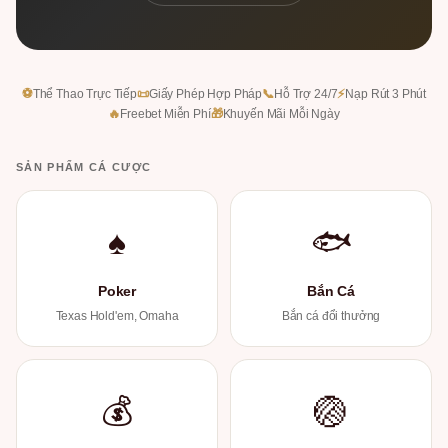
⚽
Thể Thao Trực Tiếp
📜
Giấy Phép Hợp Pháp
📞
Hỗ Trợ 24/7
⚡
Nạp Rút 3 Phút
🔥
Freebet Miễn Phí
🎁
Khuyến Mãi Mỗi Ngày
SẢN PHẨM CÁ CƯỢC
♠
🐟
Poker
Bắn Cá
Texas Hold'em, Omaha
Bắn cá đổi thưởng
💰
🏐