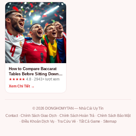
How to Compare Baccarat
Tables Before Sitting Down
at AO88
★★★★★
4.8 · 2943+ lượt xem
Xem Chi Tiết →
© 2026 DONGHOMYTAN — Nhà Cái Uy Tín
Contact
·
Chính Sách Giao Dịch
·
Chính Sách Hoàn Trả
·
Chính Sách Bảo Mật
·
Điều Khoản Dịch Vụ
·
Tra Cứu Vé
·
Tất Cả Game
·
Sitemap