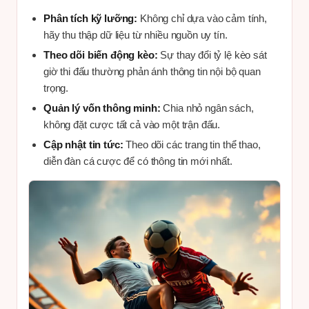
Phân tích kỹ lưỡng:
Không chỉ dựa vào cảm tính,
hãy thu thập dữ liệu từ nhiều nguồn uy tín.
Theo dõi biến động kèo:
Sự thay đổi tỷ lệ kèo sát
giờ thi đấu thường phản ánh thông tin nội bộ quan
trọng.
Quản lý vốn thông minh:
Chia nhỏ ngân sách,
không đặt cược tất cả vào một trận đấu.
Cập nhật tin tức:
Theo dõi các trang tin thể thao,
diễn đàn cá cược để có thông tin mới nhất.