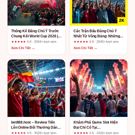
Thống Kê Đáng Chú Ý Trước
Các Trận Đấu Đáng Chú Ý
Chung Kết World Cup 2026 |
Nhất Từ Vòng Bảng: Những
shbetb0.com
Khoảnh Khắc Không Thể Rời
★★★★★
4.8 · 2004+ lượt xem
★★★★★
4.8 · 2040+ lượt xem
Mắt
Xem Chi Tiết →
Xem Chi Tiết →
bet888.host – Review Tiến
Khám Phá Game Slot Hiện
Lên Online Đổi Thưởng Dành
Đại Chỉ Có Tại
Cho Người Mới
789winn.games: Đánh Giá
★★★★★
4.8 · 3028+ lượt xem
★★★★★
4.8 · 2426+ lượt xem