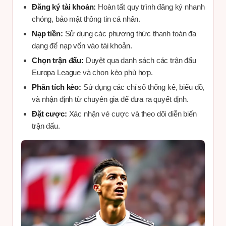
Đăng ký tài khoản:
Hoàn tất quy trình đăng ký nhanh
chóng, bảo mật thông tin cá nhân.
Nạp tiền:
Sử dụng các phương thức thanh toán đa
dạng để nạp vốn vào tài khoản.
Chọn trận đấu:
Duyệt qua danh sách các trận đấu
Europa League và chọn kèo phù hợp.
Phân tích kèo:
Sử dụng các chỉ số thống kê, biểu đồ,
và nhận định từ chuyên gia để đưa ra quyết định.
Đặt cược:
Xác nhận vé cược và theo dõi diễn biến
trận đấu.