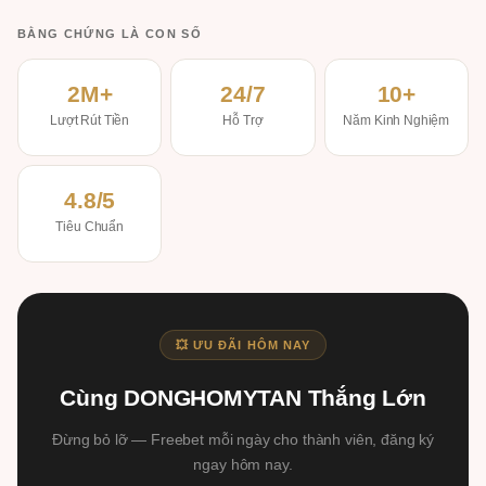
BẰNG CHỨNG LÀ CON SỐ
2M+
24/7
10+
Lượt Rút Tiền
Hỗ Trợ
Năm Kinh Nghiệm
4.8/5
Tiêu Chuẩn
💥 ƯU ĐÃI HÔM NAY
Cùng DONGHOMYTAN Thắng Lớn
Đừng bỏ lỡ — Freebet mỗi ngày cho thành viên, đăng ký
ngay hôm nay.