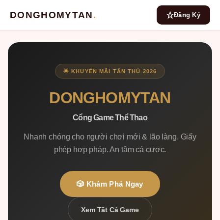
DONGHOMYTAN
.
Đăng Ký
🌟 KHUYẾN MÃI TÂN THỦ 2026
DONGHOMYTAN
Cổng Game Thể Thao
Nhanh chóng cho người chơi mới & lão làng. Giấy
phép hợp pháp. An tâm cá cược.
🎲 Khám Phá Ngay
Xem Tất Cả Game