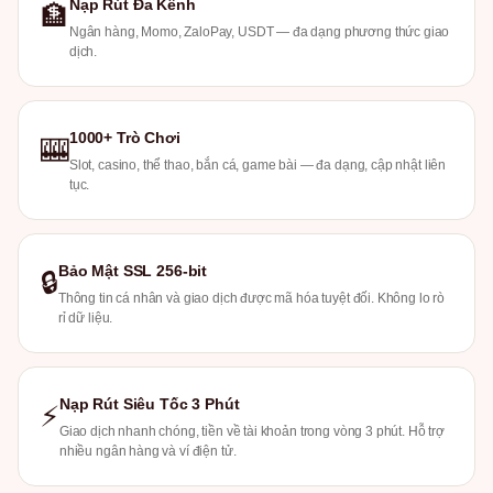
Nạp Rút Đa Kênh
🏦
Ngân hàng, Momo, ZaloPay, USDT — đa dạng phương thức giao
dịch.
1000+ Trò Chơi
🎰
Slot, casino, thể thao, bắn cá, game bài — đa dạng, cập nhật liên
tục.
Bảo Mật SSL 256-bit
🔒
Thông tin cá nhân và giao dịch được mã hóa tuyệt đối. Không lo rò
rỉ dữ liệu.
Nạp Rút Siêu Tốc 3 Phút
⚡
Giao dịch nhanh chóng, tiền về tài khoản trong vòng 3 phút. Hỗ trợ
nhiều ngân hàng và ví điện tử.