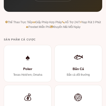
⚽
Thể Thao Trực Tiếp
📜
Giấy Phép Hợp Pháp
📞
Hỗ Trợ 24/7
⚡
Nạp Rút 3 Phút
🔥
Freebet Miễn Phí
🎁
Khuyến Mãi Mỗi Ngày
SẢN PHẨM CÁ CƯỢC
♠
🐟
Poker
Bắn Cá
Texas Hold'em, Omaha
Bắn cá đổi thưởng
💰
🏐